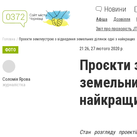
Новини
Афіша
Дозвілля
Звіт про прозорість JT
Головна
Проєкти землеустрою з відведення земельних ділянок одні з найкращих
21:26, 27 лютого 2020 р.
ФОТО
Проєкти 
земельни
Соломія Ярова
журналістка
найкращ
Стан розгляду проект