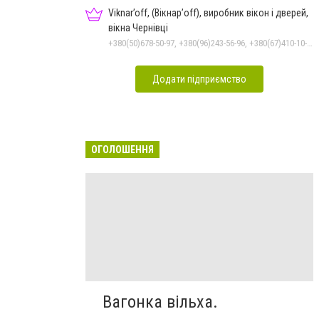
Viknar’off, (Вікнар’off), виробник вікон і дверей,
вікна Чернівці
+380(50)678-50-97, +380(96)243-56-96, +380(67)410-10-74, +380(50)410-10-78
Додати підприємство
ОГОЛОШЕННЯ
Вагонка вільха.