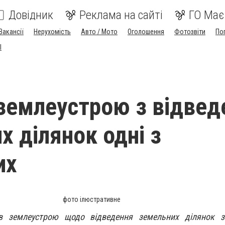
Довідник
Реклама на сайті
ГО Має
Вакансії
Нерухомість
Авто / Мото
Оголошення
Фотозвіти
По
I
землеустрою з відвед
х ділянок одні з
их
фото ілюстративне
ів землеустрою щодо відведення земельних ділянок 