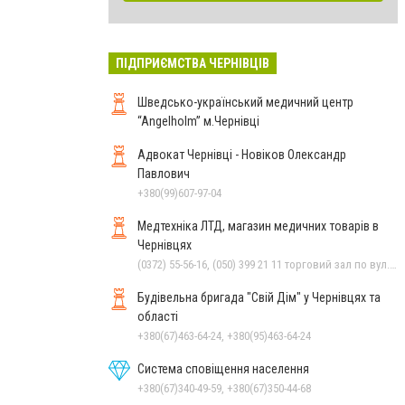
ПІДПРИЄМСТВА ЧЕРНІВЦІВ
Шведсько-український медичний центр
“Angelholm” м.Чернівці
Адвокат Чернівці - Новіков Олександр
Павлович
+380(99)607-97-04
Медтехніка ЛТД, магазин медичних товарів в
Чернівцях
(0372) 55-56-16, (050) 399 21 11 торговий зал по вул.Героїв Майдану, (0372) 52 54 50 "Медтехніка" вул.Головна,16, (0372) 52 01 48 "Оптика" вул. Головна,29, (0372) 52 35 24 "Оптика" вул.Героїв Майдану,12
Будівельна бригада "Свій Дім" у Чернівцях та
області
+380(67)463-64-24, +380(95)463-64-24
Система сповіщення населення
+380(67)340-49-59, +380(67)350-44-68