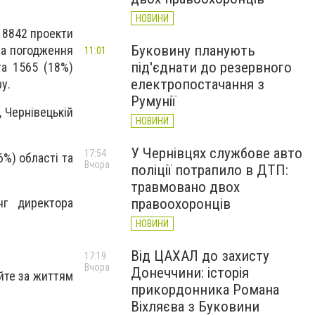
НОВИНИ
 8842 проекти
Буковину планують
на погодження
11:01
під'єднати до резервного
та 1565 (18%)
електропостачання з
у.
Румунії
, Чернівецькій
НОВИНИ
У Чернівцях службове авто
17:54
6%) області та
Вчора
поліції потрапило в ДТП:
травмовано двох
нг директора
правоохоронців
НОВИНИ
Від ЦАХАЛ до захисту
17:19
Вчора
Донеччини: історія
уйте за життям
прикордонника Романа
Віхляєва з Буковини