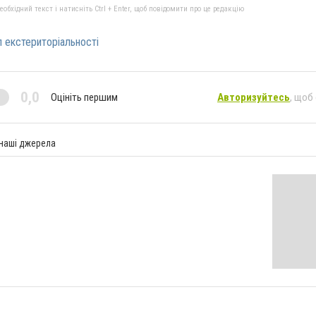
бхідний текст і натисніть Ctrl + Enter, щоб повідомити про це редакцію
 екстериторіальності
0,0
Оцініть першим
Авторизуйтесь
, щоб
 наші джерела