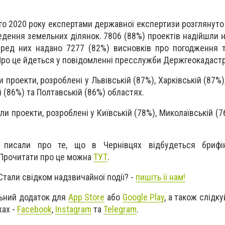
ого 2020 року експертами державної експертизи розглянуто
дення земельних ділянок. 7806 (88%) проектів надійшли 
еред них надано 7277 (82%) висновків про погодження 
Про це йдеться у повідомленні пресслужби Держгеокадастр
проекти, розроблені у Львівській (87%), Харківській (87%)
й (86%) та Полтавській (86%) областях.
и проекти, розроблені у Київській (78%), Миколаївській (7
 писали про те, що в Чернівцях відбудеться брифі
 Прочитати про це можна
ТУТ
.
Стали свідком надзвичайної події? -
пишіть її нам!
ьний додаток для
App Store
або
Google Play
, а також слідк
жах -
Facebook
,
Instagram
та
Telegram
.