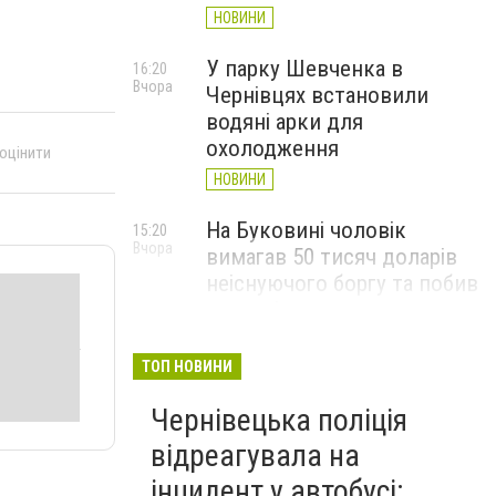
НОВИНИ
У парку Шевченка в
16:20
Вчора
Чернівцях встановили
водяні арки для
охолодження
 оцінити
НОВИНИ
На Буковині чоловік
15:20
Вчора
вимагав 50 тисяч доларів
неіснуючого боргу та побив
потерпілого
НОВИНИ
ТОП НОВИНИ
Пожежа від блискавки,
14:29
Вчора
Чернівецька поліція
повалене дерево і
порятунок собаки: як
відреагувала на
минула доба для
інцидент у автобусі: