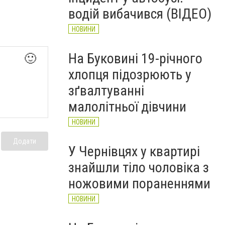
рятувальників Буковини
водій вибачився (ВІДЕО)
НОВИНИ
НОВИНИ
На Буковині 19-річного
🙂
хлопця підозрюють у
зґвалтуванні
малолітньої дівчини
НОВИНИ
Додати
У Чернівцях у квартирі
знайшли тіло чоловіка з
ножовими пораненнями
НОВИНИ