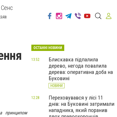
 Сенс
года
ОСТАННІ НОВИНИ
ення
Блискавка підпалила
13:52
дерево, негода повалила
дерева: оперативна доба на
Буковині
НОВИНИ
Переховувався у лісі 11
12:28
днів: на Буковині затримали
нападника, який поранив
за принципом
двох правоохоронців