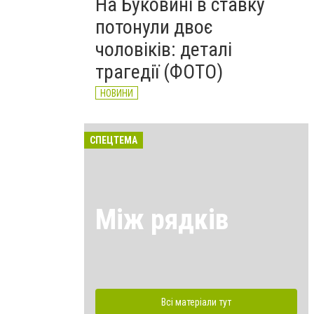
На Буковині в ставку
потонули двоє
чоловіків: деталі
трагедії (ФОТО)
НОВИНИ
СПЕЦТЕМА
Між рядків
Всі матеріали тут