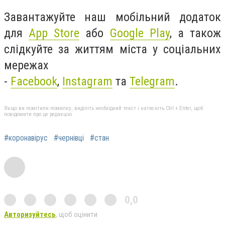
Завантажуйте наш мобільний додаток
для
App Store
або
Google Play
, а також
слідкуйте за життям міста у соціальних
мережах
-
Facebook
,
Instagram
та
Telegram
.
Якщо ви помітили помилку, виділіть необхідний текст і натисніть Ctrl + Enter, щоб
повідомити про це редакцію
#коронавірус
#чернівці
#стан
0,0
Авторизуйтесь
, щоб оцінити