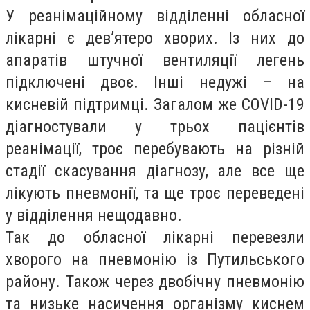
У реанімаційному відділенні обласної
лікарні є дев’ятеро хворих. Із них до
апаратів штучної вентиляції легень
підключені двоє. Інші недужі – на
кисневій підтримці. Загалом же COVID-19
діагностували у трьох пацієнтів
реанімації, троє перебувають на різній
стадії скасування діагнозу, але все ще
лікують пневмонії, та ще троє переведені
у відділення нещодавно.
Так до обласної лікарні перевезли
хворого на пневмонію із Путильського
району. Також через двобічну пневмонію
та низьке насичення організму киснем