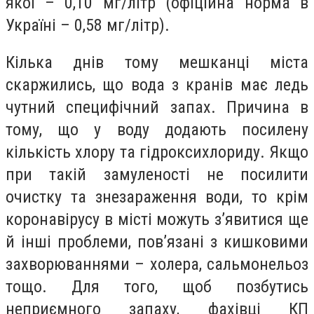
якої – 0,10 мг/літр (офіційна норма в
Україні – 0,58 мг/літр).
Кілька днів тому мешканці міста
скаржились, що вода з кранів має ледь
чутний специфічний запах. Причина в
тому, що у воду додають посилену
кількість хлору та гідроксихлориду. Якщо
при такій замуленості не посилити
очистку та знезараження води, то крім
коронавірусу в місті можуть з’явитися ще
й інші проблеми, пов’язані з кишковими
захворюваннями – холера, сальмонельоз
тощо. Для того, щоб позбутись
неприємного запаху, фахівці КП