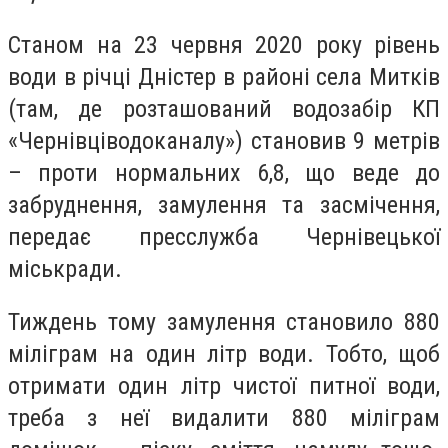
Станом на 23 червня 2020 року рівень
води в річці Дністер в районі села Митків
(там, де розташований водозабір КП
«Чернівціводоканалу») становив 9 метрів
– проти нормальних 6,8, що веде до
забруднення, замулення та засмічення,
передає пресслужба Чернівецької
міськради.
Тиждень тому замулення становило 880
міліграм на один літр води. Тобто, щоб
отримати один літр чистої питної води,
треба з неї видалити 880 міліграм