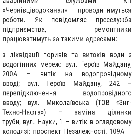
аварійними службами КП
«Чернівціводоканал» проводитимуться
роботи. Як повідомляє пресслужба
підприємства, ремонтники
працюватимуть за такими адресами:
з ліквідації поривів та витоків води з
водогінних мереж: вул. Героїв Майдану,
200А – витік на водопровідному
вводі; вул. Героїв Майдану, 242 –
перепідключення водопровідного
вводу; вул. Миколаївська (ТОВ «Знг-
Техно-Нафта») – заміна ділянки
труби; вул. Науки, 1 – витік в оглядовому
колодязі; проспект Незалежності, 109А –