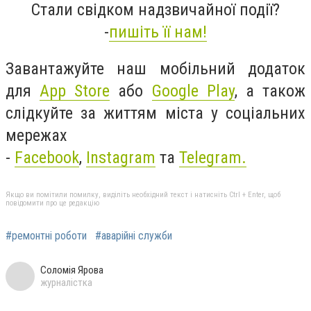
Стали свідком надзвичайної події?
-
пишіть її нам!
Завантажуйте наш мобільний додаток
для
App Store
або
Google Play
, а також
слідкуйте за життям міста у соціальних
мережах
-
Facebook
,
Instagram
та
Telegram.
Якщо ви помітили помилку, виділіть необхідний текст і натисніть Ctrl + Enter, щоб
повідомити про це редакцію
#ремонтні роботи
#аварійні служби
Соломія Ярова
журналістка