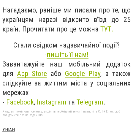
Нагадаємо, раніше ми писали про те, що
українцям наразі відкрито в'їзд до 25
країн. Прочитати про це можна
ТУТ
.
Стали свідком надзвичайної події?
-
пишіть її нам!
Завантажуйте наш мобільний додаток
для
App Store
або
Google Play
, а також
слідкуйте за життям міста у соціальних
мережах
-
Facebook
,
Instagram
та
Telegram
.
Якщо ви помітили помилку, виділіть необхідний текст і натисніть Ctrl + Enter, щоб
повідомити про це редакцію
УНІАН