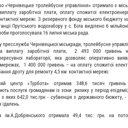
о «Чернівецьке тролейбусне управління» отримало з міс
иплату заробітної плати, оплату спожитої електроенерг
онтактної мережі. З резервного фонду міського бюджету н
танції Прутського водозабору у с. Біла виділено 6 мільйон
проби проголосувала 16 липня міська рада.
у пресслужба Чернівецької міськради, тролейбусне управл
а виплату заробітної плати, 2 493 000 гривень н
пересувної лабораторії, яка дозволяє оперативно вия
ережах, 1 400 000 гривень – на оплату спожитої електр
бання дроту для ремонту 4,5 км контактної мережі.
ьний центр «Турбота» отримав 348,6 тисяч гривень
ають послуги громадянам із зони ризику у період епідемії
., з яких 642,0 тис.грн - субвенція з державного бюжету, 
х їдалень.
ка ім.А.Добрянського отримала 49,4 тис. грн. на пот