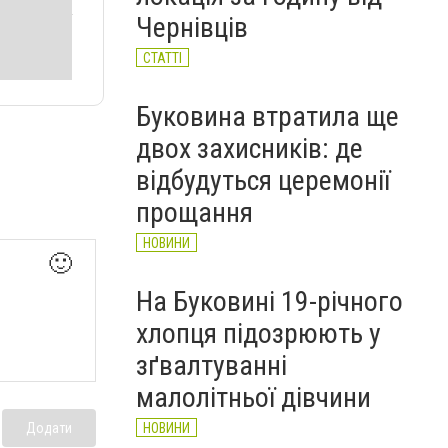
Чернівців
СТАТТІ
Буковина втратила ще
двох захисників: де
відбудуться церемонії
прощання
НОВИНИ
🙂
На Буковині 19-річного
хлопця підозрюють у
зґвалтуванні
малолітньої дівчини
НОВИНИ
Додати