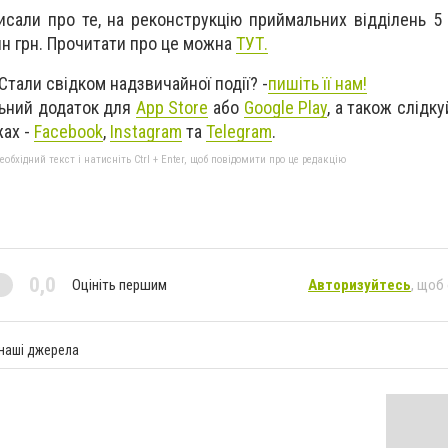
исали про те, на реконструкцію приймальних відділень 5
лн грн. Прочитати про це можна
ТУТ.
Стали свідком надзвичайної події? -
пишіть її нам!
ьний додаток для
App Store
або
Google Play
, а також слідк
жах -
Facebook
,
Instagram
та
Telegram
.
бхідний текст і натисніть Ctrl + Enter, щоб повідомити про це редакцію
0,0
Оцініть першим
Авторизуйтесь
, щоб
 наші джерела