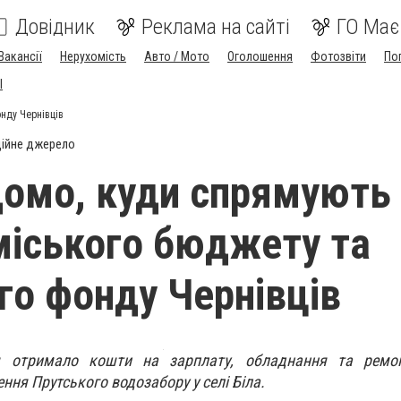
Довідник
Реклама на сайті
ГО Має
Вакансії
Нерухомість
Авто / Мото
Оголошення
Фотозвіти
По
I
нду Чернівців
ійне джерело
домо, куди спрямують
міського бюджету та
го фонду Чернівців
ня отримало кошти на зарплату, обладнання та ремо
ння Прутського водозабору у селі Біла.