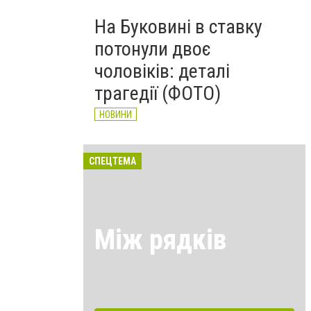
На Буковині в ставку
потонули двоє
чоловіків: деталі
трагедії (ФОТО)
НОВИНИ
СПЕЦТЕМА
Між рядків