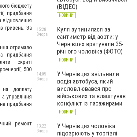
ького бюджету
(ВІДЕО)
ії, придбання
НОВИНИ
а відновлення
ів гривень. За
Куля зупинилася за
15:28
Вчора
сантиметр від аорти: у
Чернівцях врятували 35-
іння отримало
річного чоловіка (ФОТО)
а придбання
НОВИНИ
вляти скриті
оенергії, 500
У Чернівцях звільнили
14:05
Вчора
водія автобуса, який
висловлювався про
 на доплату
військових та влаштував
, а управління
конфлікт із пасажирами
- на придбання
НОВИНИ
очний ремонт
У Чернівцях чоловіка
13:22
Вчора
підозрюють у торгівлі