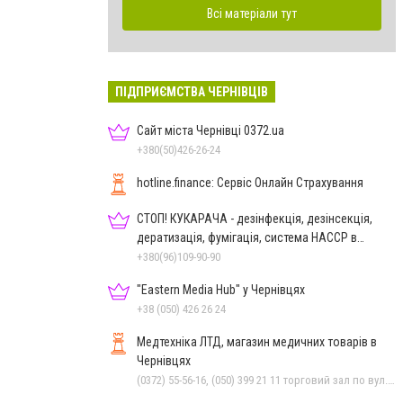
Всі матеріали тут
ПІДПРИЄМСТВА ЧЕРНІВЦІВ
Сайт міста Чернівці 0372.ua
+380(50)426-26-24
hotline.finance: Сервіс Онлайн Страхування
СТОП! КУКАРАЧА - дезінфекція, дезінсекція,
дератизація, фумігація, система HACCP в
Чернівцях
+380(96)109-90-90
"Eastern Media Hub" у Чернівцях
+38 (050) 426 26 24
Медтехніка ЛТД, магазин медичних товарів в
Чернівцях
(0372) 55-56-16, (050) 399 21 11 торговий зал по вул.Героїв Майдану, (0372) 52 54 50 "Медтехніка" вул.Головна,16, (0372) 52 01 48 "Оптика" вул. Головна,29, (0372) 52 35 24 "Оптика" вул.Героїв Майдану,12