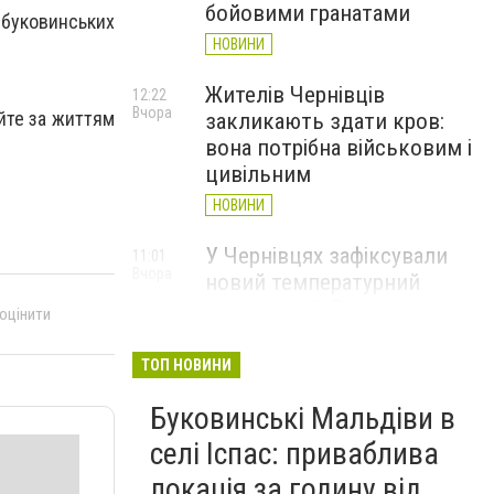
бойовими гранатами
 буковинських
НОВИНИ
Жителів Чернівців
12:22
Вчора
уйте за життям
закликають здати кров:
вона потрібна військовим і
цивільним
НОВИНИ
У Чернівцях зафіксували
11:01
Вчора
новий температурний
рекорд з 2017 року
 оцінити
НОВИНИ
ТОП НОВИНИ
Через спеку у Чернівецькій
10:06
Вчора
Буковинські Мальдіви в
області обмежили рух
великовагового транспорту
селі Іспас: приваблива
НОВИНИ
локація за годину від