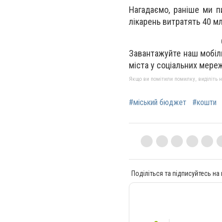
Нагадаємо, раніше ми п
лікарень витратять 40 м
Завантажуйте наш мобіл
міста у соціальних мере
Якщо ви помітили помилку, виділіть нео
#міський бюджет
#кошти
Поділіться та підписуйтесь на