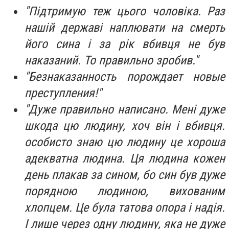
"Підтримую теж цього чоловіка. Раз
нашій державі наплювати на смерть
його сина і за рік вбивця не був
наказаний. То правильно зробив."
"Безнаказанность порождает новые
преступления!"
"Дуже правильно написано. Мені дуже
шкода цю людину, хоч він і вбивця.
особисто знаю цю людину це хороша
адекватна людина. Ця людина кожен
день плакав за сином, бо син був дуже
порядною людиною, вихованим
хлопцем. Це була татова опора і надія.
І лише через одну людину, яка не дуже