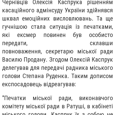
Чернівців Олексія Каспрука
рішенням
касаційного адмінсуду України здійнявся
шквал емоційних висловлювань. Та ще
гучнішою стала ситуація із печатками,
які ексмер повинен був особисто
передати, склавши
повноваження,
секретарю міської ради
Василю Продану
. Згодом
Олексій Каспрук
делегував для передачі радника міського
голови Степана Руденка. Таким дописом
експосадовець відреагував:
"Печатки міської ради, виконавчого
комітету міської ради в Ратуші, в кабінеті
міського голови. Каспрук їх з собою не