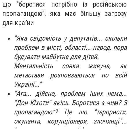
що "боротися потрібно із російською
пропагандою", яка має більшу загрозу
для країни
"
Яка свідомість у депутатів... скільки
проблем в місті, області... народ, пора
будувати майбутнє для дітей.
Ментальність совка живуча, як
метастази розповзаються по всій
Україні..."
"Ага... дійсно, проблем іших нема...
"Дон Кіхоти" якісь. Боротися з чим? З
пропагандою"? Це шо "терористи,
окупанти, корупціонери, злочинці"...