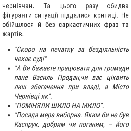
чернівчан. Та цього разу обидва
фігуранти ситуації піддалися критиці. Не
обійшлося й без саркастичних фраз та
жартів.
"Скоро на печатку за бездіяльність
чекає суд!"
"А Ви бажаєте працювати для громади
пане Василь Продан,чи вас ціквить
лиш збагачення при владі, а Місто
Чернівці як".
"ПОМІНЯЛИ ШИЛО НА МИЛО".
"Посада мера виборна. Яким би не був
Каспрук, добрим чи поганим, – його