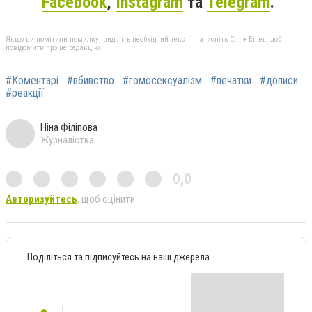
Facebook
,
Instagram
та
Telegram
.
Якщо ви помітили помилку, виділіть необхідний текст і натисніть Ctrl + Enter, щоб
повідомити про це редакцію
#Коментарі
#вбивство
#гомосексуалізм
#печатки
#дописи
#реакції
Ніна Філіпова
Журналістка
0,0
Авторизуйтесь
, щоб оцінити
Поділіться та підписуйтесь на наші джерела