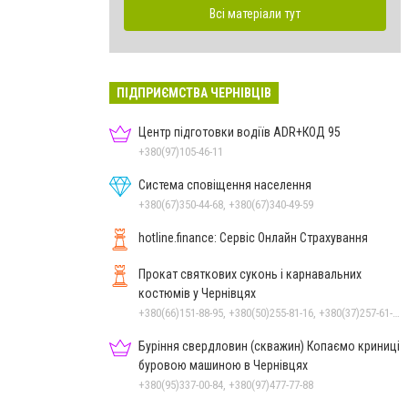
Всі матеріали тут
ПІДПРИЄМСТВА ЧЕРНІВЦІВ
Центр підготовки водіїв ADR+КОД 95
+380(97)105-46-11
Система сповіщення населення
+380(67)350-44-68, +380(67)340-49-59
hotline.finance: Сервіс Онлайн Страхування
Прокат святкових суконь і карнавальних
костюмів у Чернівцях
+380(66)151-88-95, +380(50)255-81-16, +380(37)257-61-66
Буріння свердловин (скважин) Копаємо криниці
буровою машиною в Чернівцях
+380(95)337-00-84, +380(97)477-77-88