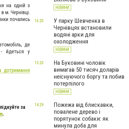
ня на одній з
НОВИНИ
в м. Чернівці.
інки почались
У парку Шевченка в
16:20
Чернівцях встановили
водяні арки для
охолодження
втомобіль, де
НОВИНИ
 - йдеться у
На Буковині чоловік
15:20
вимагав 50 тисяч доларів
на дотримання
неіснуючого боргу та побив
потерпілого
НОВИНИ
Пожежа від блискавки,
14:29
слідкуйте за
повалене дерево і
am
.
порятунок собаки: як
минула доба для