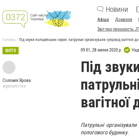
Новини
Афіша
Дозвілля
Звіт про прозорість JT
Головна
Під звуки поліцейських сирен: патрульні організували супровід вагітної до
09:01, 28 липня 2020 р.
Над
ФОТО
Під звук
патрульні
Соломія Ярова
журналістка
вагітної 
Патрульні організували
пологового будинку.