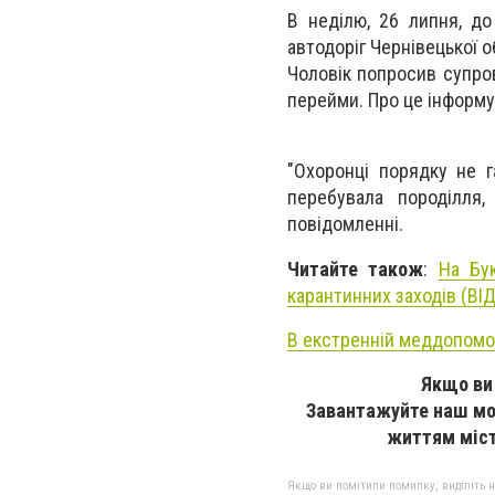
В неділю, 26 липня, до
автодоріг Чернівецької о
Чоловік попросив супров
перейми. Про це інформує
"Охоронці порядку не г
перебувала породілля
повідомленні.
Читайте також
:
На Бу
карантинних заходів (ВІД
В екстренній меддопомозі
Якщо ви 
Завантажуйте наш мо
життям міст
Якщо ви помітили помилку, виділіть нео