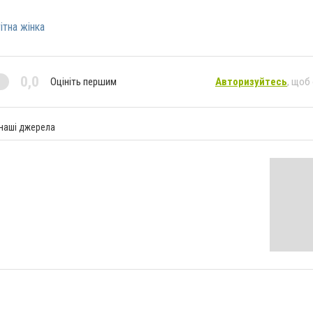
ітна жінка
0,0
Оцініть першим
Авторизуйтесь
, щоб
 наші джерела