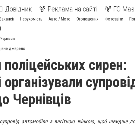
Довідник
Реклама на сайті
ГО Має
Вакансії
Нерухомість
Авто / Мото
Оголошення
Фотозвіти
По
I
 Чернівців
ійне джерело
и поліцейських сирен:
 організували супрові
до Чернівців
 супровід автомобіля з вагітною жінкою, щоб швидше до