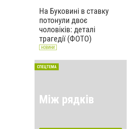
На Буковині в ставку
потонули двоє
чоловіків: деталі
трагедії (ФОТО)
НОВИНИ
СПЕЦТЕМА
Між рядків