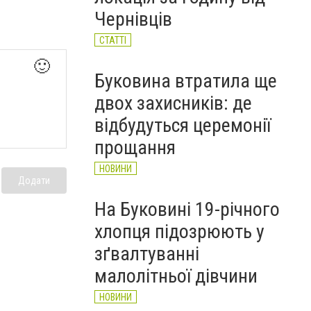
НОВИНИ
Чернівців
СТАТТІ
🙂
Буковина втратила ще
двох захисників: де
відбудуться церемонії
прощання
НОВИНИ
Додати
На Буковині 19-річного
хлопця підозрюють у
зґвалтуванні
малолітньої дівчини
НОВИНИ