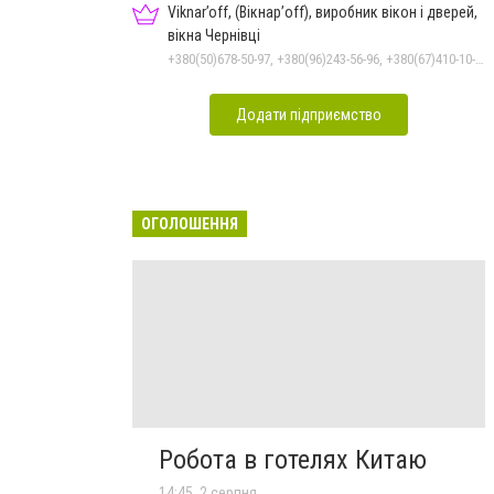
Viknar’off, (Вікнар’off), виробник вікон і дверей,
вікна Чернівці
+380(50)678-50-97, +380(96)243-56-96, +380(67)410-10-74, +380(50)410-10-78
Додати підприємство
ОГОЛОШЕННЯ
Робота в готелях Китаю
14:45, 2 серпня