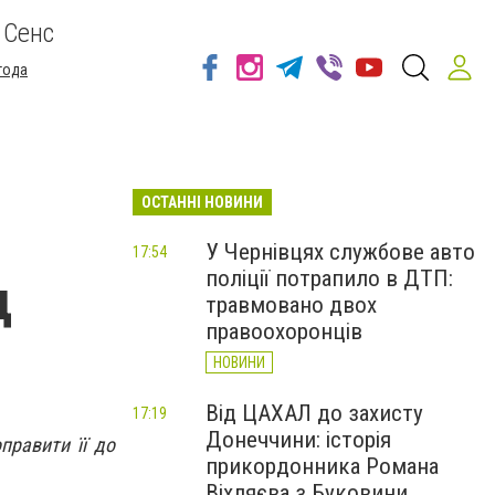
 Сенс
года
ОСТАННІ НОВИНИ
У Чернівцях службове авто
17:54
поліції потрапило в ДТП:
д
травмовано двох
правоохоронців
НОВИНИ
Від ЦАХАЛ до захисту
17:19
Донеччини: історія
правити її до
прикордонника Романа
Віхляєва з Буковини