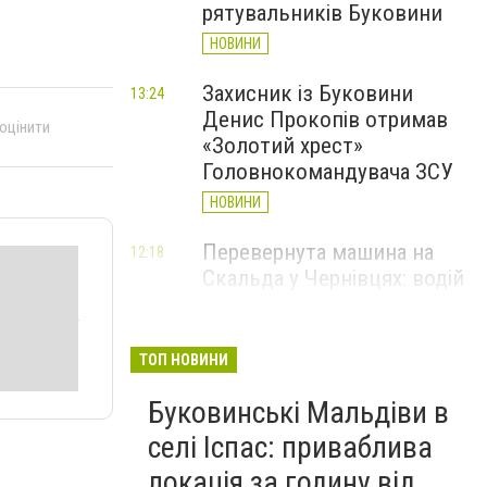
рятувальників Буковини
НОВИНИ
Захисник із Буковини
13:24
Денис Прокопів отримав
 оцінити
«Золотий хрест»
Головнокомандувача ЗСУ
НОВИНИ
Перевернута машина на
12:18
Скальда у Чернівцях: водій
був нетверезий
НОВИНИ
ТОП НОВИНИ
6 серпня у Чернівцях
11:19
Буковинські Мальдіви в
зафіксували новий
історичний температурний
селі Іспас: приваблива
максимум
локація за годину від