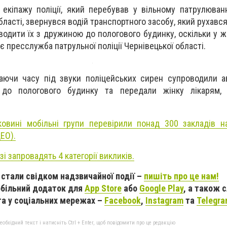
 екіпажу поліції, який перебував у вільному патрулюван
бласті, звернувся водій транспортного засобу, який рухався 
одити їх з дружиною до пологового будинку, оскільки у ж
 пресслужба патрульної поліції Чернівецької області.
аючи часу під звуки поліцейських сирен супроводили а
, до пологового будинку та передали жінку лікарям,
ковині мобільні групи перевірили понад 300 закладів 
ЕО).
 запровадять 4 категорії викликів.
стали свідком надзвичайної події –
пишіть про це нам!
більний додаток для
App Store
або
Google Play
, а також 
а у соціальних мережах –
Facebook
,
Instagram
та
Telegr
бхідний текст і натисніть Ctrl + Enter, щоб повідомити про це редакцію