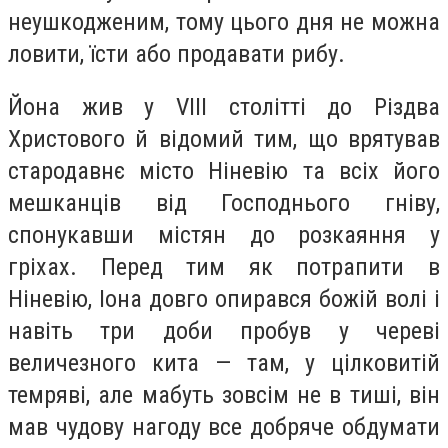
неушкодженим, тому цього дня не можна
ловити, їсти або продавати рибу.
Йона жив у VІІІ столітті до Різдва
Христового й відомий тим, що врятував
стародавнє місто Ніневію та всіх його
мешканців від Господнього гніву,
спонукавши містян до розкаяння у
гріхах. Перед тим як потрапити в
Ніневію, Іона довго опирався божій волі і
навіть три доби пробув у череві
величезного кита — там, у цілковитій
темряві, але мабуть зовсім не в тиші, він
мав чудову нагоду все добряче обдумати