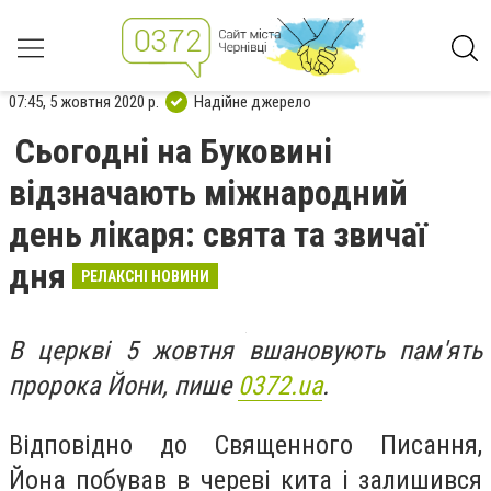
07:45, 5 жовтня 2020 р.
Надійне джерело
Сьогодні на Буковині
відзначають міжнародний
день лікаря: свята та звичаї
дня
РЕЛАКСНІ НОВИНИ
В церкві 5 жовтня вшановують пам'ять
пророка Йони, пише
0372.ua
.
Відповідно до Священного Писання,
Йона побував в череві кита і залишився