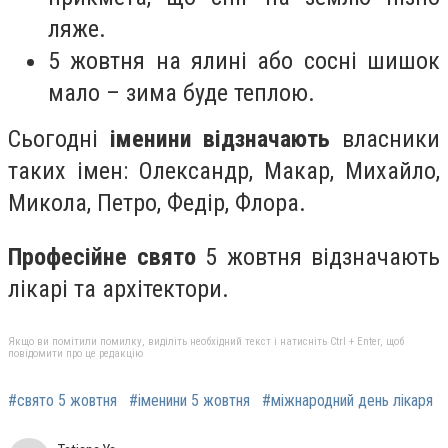
ляже.
5 жовтня на ялині або сосні шишок
мало – зима буде теплою.
Сьогодні
іменини відзначають
власники
таких імен: Олександр, Макар, Михайло,
Микола, Петро, Федір, Флора.
Професійне свято
5 жовтня відзначають
лікарі та архітектори.
Якщо ви помітили помилку, виділіть необхідний текст і натисніть Ctrl + Enter, щоб
повідомити про це редакцію
#свято 5 жовтня
#іменини 5 жовтня
#міжнародний день лікаря