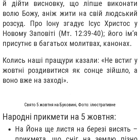
й дійти висновку, що ліпше виконати
волю Божу, аніж жити на свій людський
розсуд. Про Іону згадує Ісус Христос у
Новому Заповіті (Мт. 12:39-40); його ім’я
присутнє в багатьох молитвах, канонах.
Колись наші пращури казали: «Не встиг у
жовтні роздивитися як сонце зійшло, а
воно вже на заході».
Свято 5 жовтня на Буковині, Фото: ілюстративне
Народні прикмети на 5 жовтня:
На Йона ще листя на березі висять –
прикмета, що сніг на землю пізно