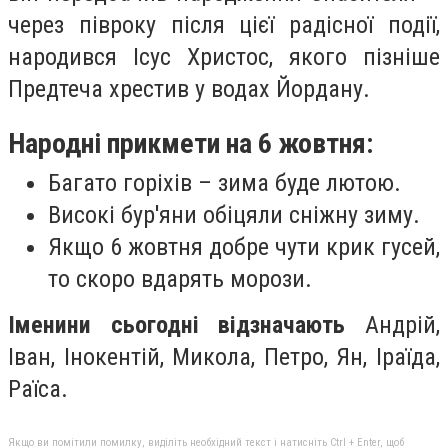
через півроку після цієї радісної події,
народився Ісус Христос, якого пізніше
Предтеча хрестив у водах Йордану.
Народні прикмети на 6 жовтня:
Багато горіхів – зима буде лютою.
Високі бур'яни обіцяли сніжну зиму.
Якщо 6 жовтня добре чути крик гусей,
то скоро вдарять морози.
Іменини сьогодні відзначають
Андрій,
Іван, Інокентій, Микола, Петро, ​​Ян, Іраїда,
Раїса.
Якщо ви помітили помилку, виділіть необхідний текст і натисніть Ctrl + Enter, щоб