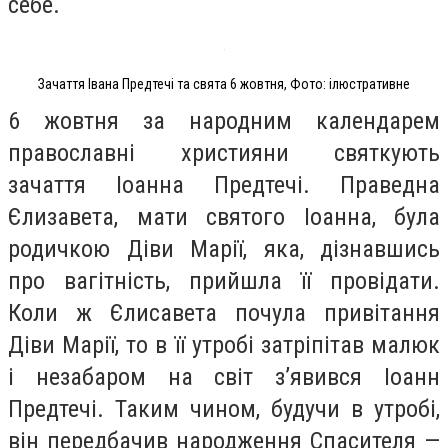
себе.
Зачаття Івана Предтечі та свята 6 жовтня, Фото: ілюстративне
6 жовтня за народним календарем
православні християни святкують
зачаття Іоанна Предтечі. Праведна
Єлизавета, мати святого Іоанна, була
родичкою Діви Марії, яка, дізнавшись
про вагітність, прийшла її провідати.
Коли ж Єлисавета почула привітання
Діви Марії, то в її утробі затріпітав малюк
і незабаром на світ з’явився Іоанн
Предтечі. Таким чином, будучи в утробі,
він передбачив народження Спасителя —