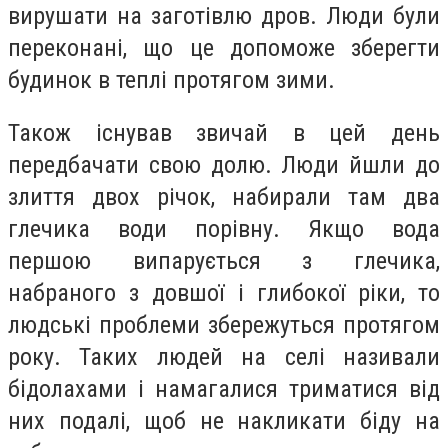
вирушати на заготівлю дров. Люди були
переконані, що це допоможе зберегти
будинок в теплі протягом зими.
Також існував звичай в цей день
передбачати свою долю. Люди йшли до
злиття двох річок, набирали там два
глечика води порівну. Якщо вода
першою випарується з глечика,
набраного з довшої і глибокої ріки, то
людські проблеми збережуться протягом
року. Таких людей на селі називали
бідолахами і намагалися триматися від
них подалі, щоб не накликати біду на