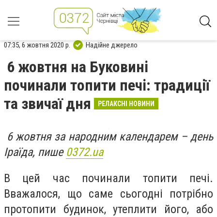
07:35, 6 жовтня 2020 р.
Надійне джерело
6 жовтня на Буковині
починали топити печі: традиції
та звичаї дня
РЕЛАКСНІ НОВИНИ
6 жовтня за народним календарем – день
Іраїда, пише
0372.ua
В цей час починали топити печі.
Вважалося, що саме сьогодні потрібно
протопити будинок, утеплити його, або