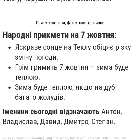
Свято 7 жовтня, Фото: ілюстративне
Народні прикмети на 7 жовтня:
Яскраве сонце на Теклу обіцяє різку
зміну погоди.
Грім гримить 7 жовтня – зима буде
теплою.
Зима буде теплою, якщо на дубі
багато жолудів.
Іменини сьогодні відзначають
Антон,
Владислав, Давид, Дмитро, Степан.
Якщо ви помітили помилку, виділіть необхідний текст і натисніть Ctrl + Enter, щоб