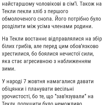
найстаршому чоловікові в сім'ї. Також на
Текли пекли хліб з першого
обмолоченого снопа. Його потрібно було
розділити між усіма членами родини.
На Текли востаннє відправлялися на збір
білих грибів, але перед цим обов'язково
хрестилися, бо боялися нечистої сили,
яка стає агресивною з наближенням
зими.
У народі 7 жовтня намагалися давати
обіцянки і планувати весільні
урочистості, бо те, що "зав'язували" на
Теклу, порушити було неможливо.