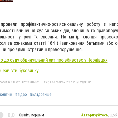
 провели профілактично-роз’яснювальну роботу з непо
имості вчинення хуліганських дій, злочинів та правопору
альності у разі їх скоєння. На матір хлопця правоохо
кол за ознаками статті 184 (Невиконання батьками або о
їни про адміністративні правопорушення.
о до суду обвинуальний акт про вбивство у Чернівцях
 безвісти буковинку
бхідний текст і натисніть Ctrl + Enter, щоб повідомити про це редакцію
олітній
#відео
#кладовище
0,0
Оцініть першим
Авторизуйтесь
, щоб