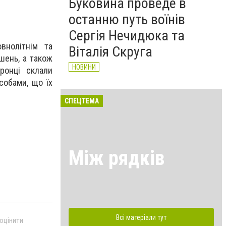
Буковина проведе в
останню путь воїнів
Сергія Нечидюка та
внолітнім та
Віталія Скруга
шень, а також
НОВИНИ
ронці склали
собами, що їх
СПЕЦТЕМА
Між рядків
Всі матеріали тут
 оцінити