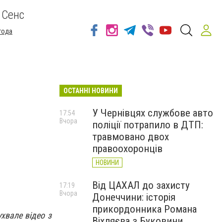
 Сенс
года
ОСТАННІ НОВИНИ
У Чернівцях службове авто
17:54
Вчора
поліції потрапило в ДТП:
травмовано двох
правоохоронців
НОВИНИ
Від ЦАХАЛ до захисту
17:19
Вчора
Донеччини: історія
прикордонника Романа
хвале відео з
Віхляєва з Буковини