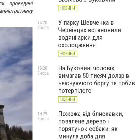
и проведені
НОВИНИ
ністративну
У парку Шевченка в
16:20
Вчора
Чернівцях встановили
водяні арки для
охолодження
НОВИНИ
На Буковині чоловік
15:20
Вчора
вимагав 50 тисяч доларів
неіснуючого боргу та побив
потерпілого
НОВИНИ
Пожежа від блискавки,
14:29
Вчора
повалене дерево і
порятунок собаки: як
минула доба для