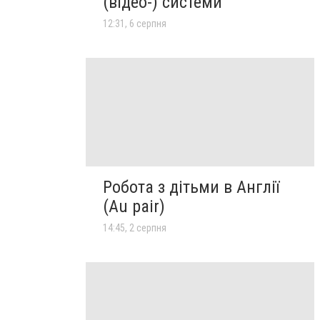
(відео-) системи
12:31, 6 серпня
Робота з дітьми в Англії
(Au pair)
14:45, 2 серпня