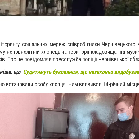
торингу соціальних мереж співробітники Чернівецького ві
ому неповнолітній хлопець на території кладовища під муз
ів. Про це повідомляє пресслужба поліції Чернівецької обла
аніше, що
Судитимуть буковинця, що незаконно видобував
о встановили особу хлопця. Ним виявився 14-річний місц