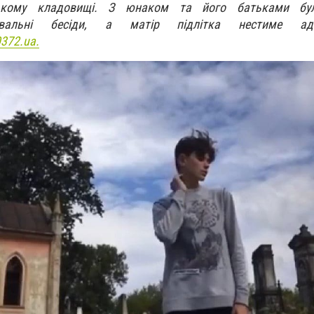
ькому кладовищі. З юнаком та його батьками бул
снювальні бесіди, а матір підлітка нестиме адмі
372.ua.