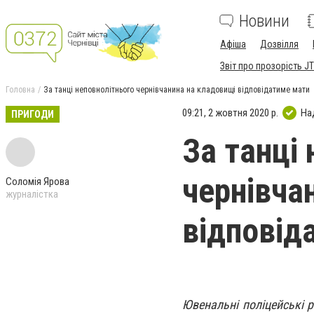
Новини
Афіша
Дозвілля
Звіт про прозорість JT
Головна
За танці неповнолітнього чернівчанина на кладовищі відповідатиме мати
09:21, 2 жовтня 2020 р.
На
ПРИГОДИ
За танці
чернівча
Соломія Ярова
журналістка
відповід
Ювенальні поліцейські р