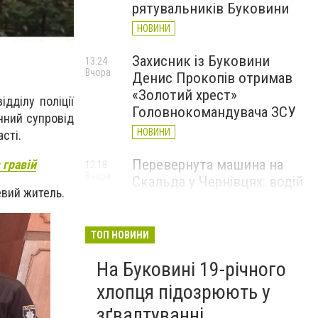
рятувальників Буковини
НОВИНИ
Захисник із Буковини
13:24
Вчора
Денис Прокопів отримав
«Золотий хрест»
дділу поліції
Головнокомандувача ЗСУ
ичний супровід
НОВИНИ
сті.
Перевернута машина на
 гравій
12:18
Вчора
Скальда у Чернівцях: водій
евий житель.
був нетверезий
НОВИНИ
ТОП НОВИНИ
6 серпня у Чернівцях
11:19
Вчора
На Буковині 19-річного
зафіксували новий
історичний температурний
хлопця підозрюють у
максимум
зґвалтуванні