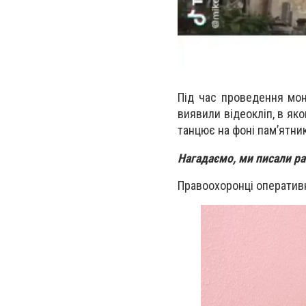
Під час проведення моні
виявили відеокліп, в як
танцює на фоні пам’ятник
Нагадаємо, ми писали р
Правоохоронці оперативн