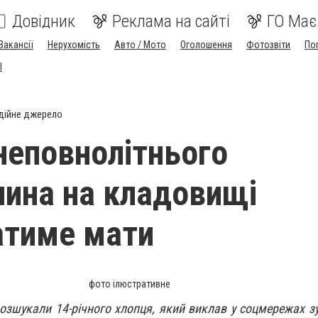
Довідник
Реклама на сайті
ГО Має
Вакансії
Нерухомість
Авто / Мото
Оголошення
Фотозвіти
По
I
дійне джерело
 неповнолітнього
нина на кладовищі
атиме мати
фото ілюстративне
озшукали 14-річного хлопця, який виклав у соцмережах зу