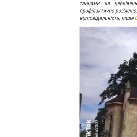
танцями на чернівец
профілактично-роз'я
відповідальність, пише
0