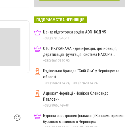
ПІДПРИЄМСТВА ЧЕРНІВЦІВ
Центр підготовки водіїв ADR+КОД 95
+380(97)105-46-11
СТОП! КУКАРАЧА - дезінфекція, дезінсекція,
дератизація, фумігація, система HACCP в
Чернівцях
+380(96)109-90-90
Будівельна бригада "Свій Дім" у Чернівцях та
області
+380(95)463-64-24, +380(67)463-64-24
Адвокат Чернівці - Новіков Олександр
Павлович
+380(99)607-97-04
Буріння свердловин (скважин) Копаємо криниці
🙂
буровою машиною в Чернівцях