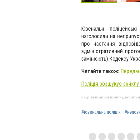
Ювенальні поліцейські
наголосили на неприпуст
про настання відповід
адміністративний прото
замінюють) Кодексу Укра
Читайте також
:
Передан
Поліція розшукує зниклу
Якщо ви помітили помилку, виділіть нео
#ювенальна поліція
#неповн