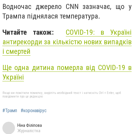
Водночас джерело CNN зазначає, що у
Трампа піднялася температура.
Читайте також:
COVID-19: в Україні
антирекорди за кількістю нових випадків
і смертей
Ще одна дитина померла від COVID-19 в
Україні
Якщо ви помітили помилку, виділіть необхідний текст і натисніть Ctrl + Enter, щоб
повідомити про це редакцію
#Трамп
#коронавірус
Ніна Філіпова
Журналістка