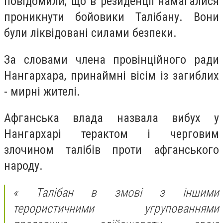
повідомили, що в резиденції намагалися
проникнути бойовики Талібану. Вони
були ліквідовані силами безпеки.
За словами члена провінційного ради
Нангархара, принаймні вісім із загиблих
- мирні жителі.
Афганська влада назвала вибух у
Нангархарі терактом і черговим
злочином талібів проти афганського
народу.
« Талібан в змові з іншими
терористичними угрупованнями