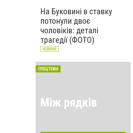
На Буковині в ставку
потонули двоє
чоловіків: деталі
трагедії (ФОТО)
НОВИНИ
СПЕЦТЕМА
Між рядків