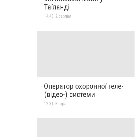
Таїланді
14:45, 2 серпня
Оператор охоронної теле-
(відео-) системи
12:31, Вчора