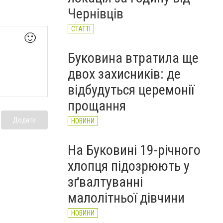
Чернівців
СТАТТІ
🙂
Буковина втратила ще
двох захисників: де
відбудуться церемонії
прощання
Додати
НОВИНИ
На Буковині 19-річного
хлопця підозрюють у
зґвалтуванні
малолітньої дівчини
НОВИНИ