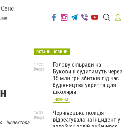
 Сенс
года
ОСТАННІ НОВИНИ
Голову сільради на
17:22
Вчора
Буковині судитимуть через
15 млн грн збитків під час
будівництва укриття для
он
школярів
НОВИНИ
Чернівецька поліція
16:00
Вчора
відреагувала на інцидент у
о інспектора
автобусі: водій вибачився