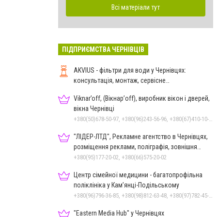
Всі матеріали тут
ПІДПРИЄМСТВА ЧЕРНІВЦІВ
AKVIUS - фільтри для води у Чернівцях:
консультація, монтаж, сервісне
обслуговування
Viknar’off, (Вікнар’off), виробник вікон і дверей,
вікна Чернівці
+380(50)678-50-97, +380(96)243-56-96, +380(67)410-10-74, +380(50)410-10-78
"ЛІДЕР-ЛТД", Рекламне агентство в Чернівцях,
розміщення реклами, поліграфія, зовнішня
реклама
+380(95)177-20-02, +380(66)575-20-02
Центр сімейної медицини - багатопрофільна
поліклініка у Кам’янці-Подільському
+380(96)796-36-85, +380(98)812-63-48, +380(97)782-45-70
"Eastern Media Hub" у Чернівцях