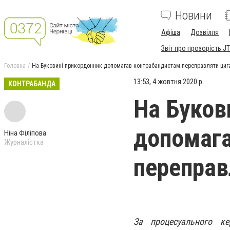
Новини
Афіша
Дозвілля
Звіт про прозорість JT
Головна
На Буковині прикордонник допомагав контрабандистам переправляти циг
13:53, 4 жовтня 2020 р.
КОНТРАБАНДА
На Буков
допомага
Ніна Філіпова
Журналістка
переправ
За процесуального ке