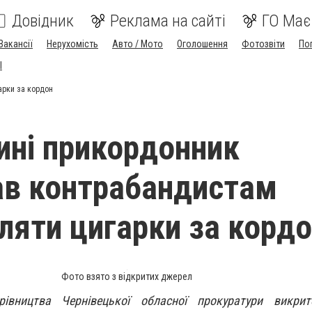
Довідник
Реклама на сайті
ГО Має
Вакансії
Нерухомість
Авто / Мото
Оголошення
Фотозвіти
По
I
арки за кордон
ині прикордонник
в контрабандистам
ляти цигарки за корд
Фото взято з відкритих джерел
рівництва Чернівецької обласної прокуратури викрит