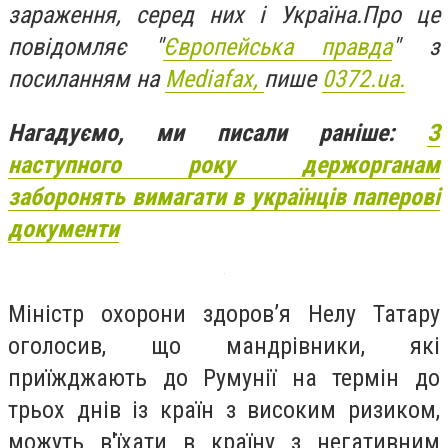
зараження, серед них і Україна.Про це
повідомляє "
Європейська правда
" з
посиланням на
Mediafax,
пише
0372.ua.
Нагадуємо, ми писали раніше:
З
наступного року держорганам
заборонять вимагати в українців паперові
документи
Міністр охорони здоров’я Нелу Татару
оголосив, що мандрівники, які
приїжджають до Румунії на термін до
трьох днів із країн з високим ризиком,
можуть в'їхати в країну з негативним