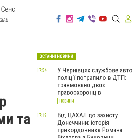
 Сенс
года
ОСТАННІ НОВИНИ
У Чернівцях службове авто
17:54
поліції потрапило в ДТП:
травмовано двох
правоохоронців
р
НОВИНИ
ми та
Від ЦАХАЛ до захисту
17:19
Донеччини: історія
прикордонника Романа
Віхляєва з Буковини