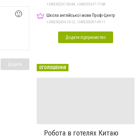
+380(95)337-00-84, +380(97)477-77-88
🙂
Школа англійської мови Профі-Центр
+380(50)434-16-12, +380(50)067-49-11
Додати підприємство
Додати
ОГОЛОШЕННЯ
Робота в готелях Китаю