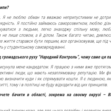
ципи?
м. Я не люблю обман та вважаю неприпустимим не дотри
ядність. Я постійно займаюсь саморозвитком, люблю діз
уватися з людьми, легко знаходжу спільну мову, люб
 не лише словом, а й ділом. Також багато читаю, дивлюсь
се життя старався бути першим, все організовував, ще під 
сть у студентському самоврядуванні.
ід громадського руху “Народний Контроль”, чому саме ця па
 висунула мене кандидатом. Я працюю з ними вже протягом 3
пективні люди, що мають незаплямовану репутацію. Ми фі
мо визначити куди і як спрямувати кошти. Я є людиною, як
итті, тому і в політиці не буду відходити від цих принципів.
очете бачити в області, зокрема на своєму окрузі – В
рський туризм краю, але для цього потрібен і розвиток вир