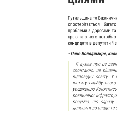
Путильщина та Вижниччин
спостерігається багат
проблеми з дорогами та 
краю та з чого потрібн
кандидата в депутати Че
- Пане Володимире, коли
- Я думав про це давн
спонтанно, це рішенн
відповідну освіту. У
інституті майбутнього
уродженцю Конятинсько
розвиненої інфраструк
розумію, що одразу 
доносити до влади та 