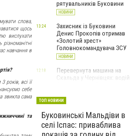
рятувальників Буковини
НОВИНИ
мувати слова,
Захисник із Буковини
13:24
наватися щось
Денис Прокопів отримав
лю вислухати
«Золотий хрест»
 різноманітні
Головнокомандувача ЗСУ
час навчання в
НОВИНИ
ртія?
Перевернута машина на
12:18
Скальда у Чернівцях: водій
 років, всі її
був нетверезий
нансуємо себе
НОВИНИ
а звикла сама
ТОП НОВИНИ
6 серпня у Чернівцях
11:19
Буковинські Мальдіви в
зафіксували новий
ижниччині та
історичний температурний
селі Іспас: приваблива
максимум
локація за годину від
обництва, тому