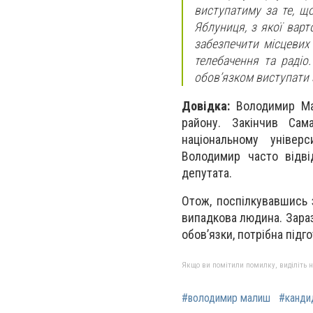
виступатиму за те, щ
Яблуниця, з якої варт
забезпечити місцевих
телебачення та радіо
обов’язком виступати 
Довідка:
Володимир Мал
району. Закінчив Сам
національному універс
Володимир часто відвід
депутата.
Отож, поспілкувавшись 
випадкова людина. Зараз
обов’язки, потрібна підго
Якщо ви помітили помилку, виділіть нео
#володимир малиш
#канди