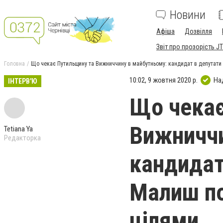
Новини
Афіша
Дозвілля
Звіт про прозорість JT
Головна
Що чекає Путильщину та Вижниччину в майбутньому: кандидат в депутат
10:02, 9 жовтня 2020 р.
На
ІНТЕРВ'Ю
Що чекає
Вижниччи
Tetiana Ya
Редакторка
кандидат
Малиш по
цілями