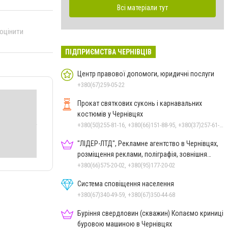
Всі матеріали тут
 оцінити
ПІДПРИЄМСТВА ЧЕРНІВЦІВ
Центр правової допомоги, юридичні послуги
+380(67)259-05-22
Прокат святкових суконь і карнавальних
костюмів у Чернівцях
+380(50)255-81-16, +380(66)151-88-95, +380(37)257-61-66
"ЛІДЕР-ЛТД", Рекламне агентство в Чернівцях,
розміщення реклами, поліграфія, зовнішня
реклама
+380(66)575-20-02, +380(95)177-20-02
Система сповіщення населення
+380(67)340-49-59, +380(67)350-44-68
Буріння свердловин (скважин) Копаємо криниці
буровою машиною в Чернівцях