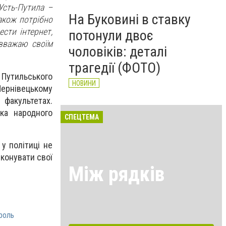
Усть-Путила –
На Буковині в ставку
Також потрібно
сти інтернет,
потонули двоє
 вважаю своїм
чоловіків: деталі
трагедії (ФОТО)
Путильського
НОВИНИ
ернівецькому
факультетах.
ика народного
СПЕЦТЕМА
у політиці не
иконувати свої
Між рядків
роль