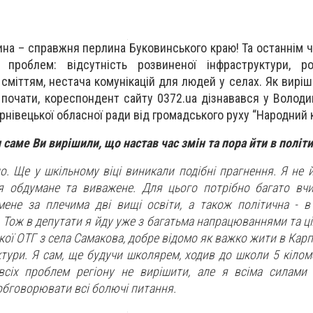
а – справжня перлина Буковинського краю! Та останнім ча
о проблем: відсутність розвиненої інфраструктури, ро
сміттям, нестача комунікацій для людей у селах. Як вирі
о почати, кореспондент сайту 0372.ua дізнавався у Волод
рнівецької обласної ради від громадського руху “Народний 
 саме Ви вирішили, що настав час змін та пора йти в політ
о. Ще у шкільному віці виникали подібні прагнення. Я не 
я обдумане та виважене. Для цього потрібно багато вч
 мене за плечима дві вищі освіти, а також політична - в
. Тож в депутати я йду уже з багатьма напрацюваннями та ці
ї ОТГ з села Самакова, добре відомо як важко жити в Карп
тури. Я сам, ще будучи школярем, ходив до школи 5 кіломе
всіх проблем регіону не вирішити, але я всіма силами
обговорювати всі болючі питання.