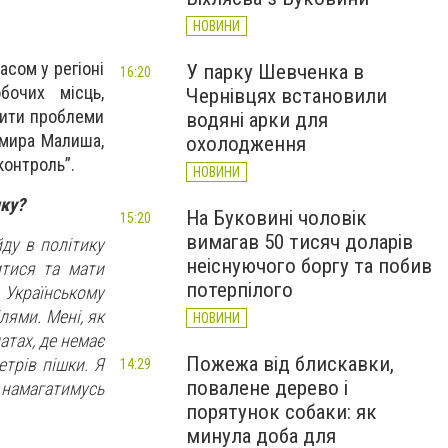
НОВИНИ
сом у регіоні
У парку Шевченка в
16:20
бочих місць,
Чернівцях встановили
шити проблеми
водяні арки для
имира Малиша,
охолодження
контроль”.
НОВИНИ
ику?
На Буковині чоловік
15:20
вимагав 50 тисяч доларів
йду в політику
неіснуючого боргу та побив
итися та мати
потерпілого
 Українському
лями. Мені, як
НОВИНИ
атах, де немає
Пожежа від блискавки,
трів пішки. Я
14:29
повалене дерево і
 намагатимусь
порятунок собаки: як
минула доба для