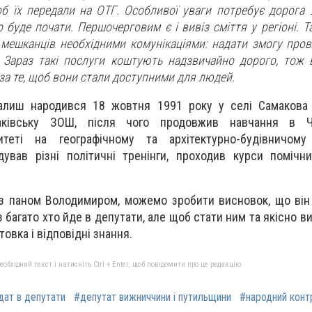
об їх передали на ОТГ. Особливої уваги потребує дорога 
о буде почати. Першочерговим є і вивіз сміття у регіоні. 
 мешканців необхідними комунікаціями: надати змогу прове
. Зараз такі послуги коштують надзвичайно дорого, тож
за те, щоб вони стали доступними для людей.
иш народився 18 жовтня 1991 року у селі Самакова 
аківську ЗОШ, після чого продовжив навчання в Ч
итеті на географічному та архітектурно-будівничому 
ував різні політичні тренінги, проходив курси помічн
з паном Володимиром, можемо зробити висновок, що він 
 багато хто йде в депутати, але щоб стати ним та якісно в
товка і відповідні знання.
бхідний текст і натисніть Ctrl + Enter, щоб повідомити про це редакцію
дат в депутати
#депутат вижниччини і путильщини
#народний конт