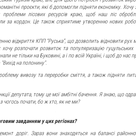
номанітні проєкти, які б допомогли підняти економіку. Хочу
я проблеми лісових ресурсів краю, щоб наш ліс обробл
зили за кордон. Це також сприятиме утворенню нових робо
нню відкриття КПП “Руська”, що дозволить відновити рух м
ж хочу розпочати розвиток та популяризацію гуцульських 
нали не тільки на Буковині, а і по всій Україні, і щоб до нас п
"Вихід на полонину".
облему вивозу та переробки сміття, а також підняти пит
нкції депутата, тому це мої амбітні бачення. Я знаю, що одра
з чогось почати, бо ж хто, як не ми?
говим завданням у цих регіонах?
емонт доріг. Зараз вони знаходяться на балансі районно