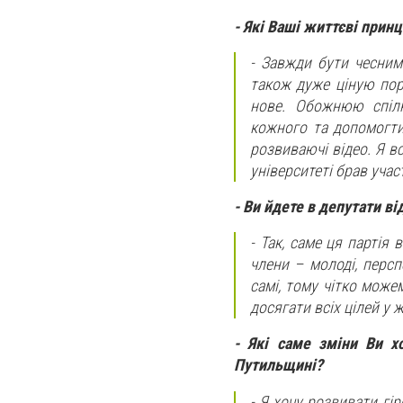
- Які Ваші життєві прин
- Завжди бути чесни
також дуже ціную пор
нове. Обожнюю спілк
кожного та допомогти
розвиваючі відео. Я в
університеті брав уча
- Ви йдете в депутати в
- Так, саме ця партія
члени – молоді, перс
самі, тому чітко може
досягати всіх цілей у ж
- Які саме зміни Ви х
Путильщині?
- Я хочу розвивати гі