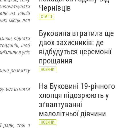
НОВИНИ
Чернівців
 започаткувати
яли на нашій
СТАТТІ
чих місць для
Буковина втратила ще
ашин, підняти
двох захисників: де
традицій, щоб
відбудуться церемонії
риїздили з усіх
прощання
НОВИНИ
ання розвитку
На Буковині 19-річного
зу все втілити
хлопця підозрюють у
зґвалтуванні
малолітньої дівчини
НОВИНИ
ї ради, тож я