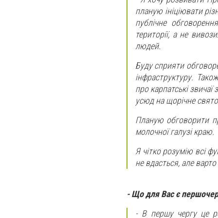
планую ініціювати різ
публічне обговоренн
території, а не виво
людей.
Буду сприяти обговоре
інфраструктуру. Тако
про карпатські звичаї з
усюд на щорічне свято 
Планую обговорити пр
молочної галузі краю.
Я чітко розумію всі фу
не вдасться, але варто 
- Що для Вас є першочер
- В першу чергу це р