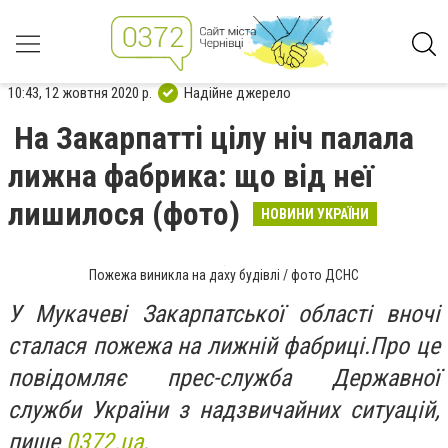
10:43, 12 жовтня 2020 р.
Надійне джерело
На Закарпатті цілу ніч палала
лижна фабрика: що від неї
лишилося (фото)
НОВИНИ УКРАЇНИ
Пожежа виникла на даху будівлі / фото ДСНС
У Мукачеві Закарпатської області вночі
сталася пожежа на лижній фабриці.Про це
повідомляє прес-служба Державної
служби України з надзвичайних ситуацій,
пише
0372.ua
.