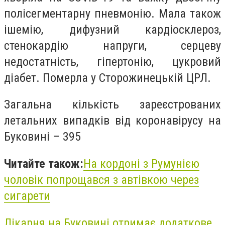
полісегментарну пневмонію. Мала також
ішемію, дифузний кардіосклероз,
стенокардію напруги, серцеву
недостатність, гіпертонію, цукровий
діабет. Померла у Сторожинецькій ЦРЛ.
Загальна кількість зареєстрованих
летальних випадків від коронавірусу на
Буковині – 395
Читайте також:
На кордоні з Румунією
чоловік попрощався з автівкою через
сигарети
Лікарня на Буковині отримає додаткове