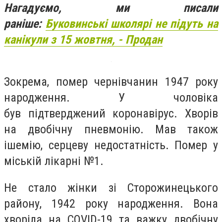
Нагадуємо, ми писали
раніше:
Буковинські школярі не підуть на
канікули з 15 жовтня, - Продан
Зокрема, помер чернівчанин 1947 року
народження. У чоловіка
був підтверджений коронавірус. Хворів
на двобічну пневмонію. Мав також
ішемію, серцеву недостатність. Помер у
міській лікарні №1.
Не стало жінки зі Сторожинецького
району, 1942 року народження. Вона
хворіла на COVID-19 та важку двобічну