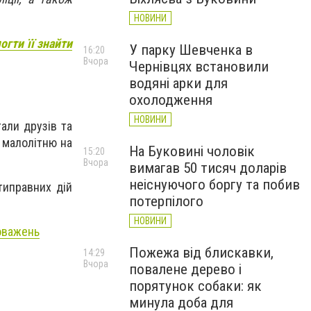
НОВИНИ
огти її знайти
У парку Шевченка в
16:20
Вчора
Чернівцях встановили
водяні арки для
охолодження
НОВИНИ
али друзів та
 малолітню на
На Буковині чоловік
15:20
Вчора
вимагав 50 тисяч доларів
неіснуючого боргу та побив
типравних дій
потерпілого
НОВИНИ
новажень
Пожежа від блискавки,
14:29
Вчора
повалене дерево і
порятунок собаки: як
минула доба для