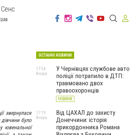
 Сенс
года
ОСТАННІ НОВИНИ
У Чернівцях службове авто
17:54
Вчора
поліції потрапило в ДТП:
травмовано двох
правоохоронців
НОВИНИ
Від ЦАХАЛ до захисту
ії звернулася
17:19
Вчора
Донеччини: історія
 дівчини було
прикордонника Романа
ру ювенальної
Віхляєва з Буковини
іції, а також