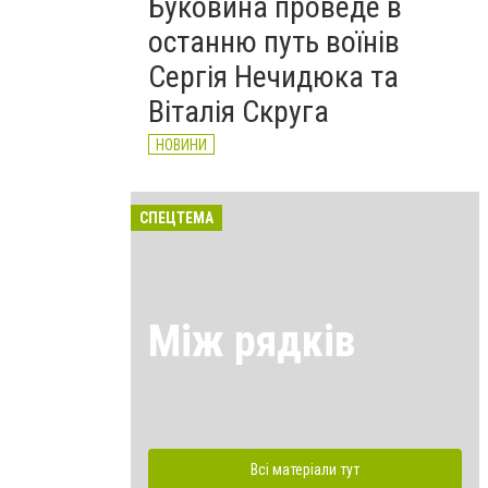
Буковина проведе в
останню путь воїнів
Сергія Нечидюка та
Віталія Скруга
НОВИНИ
СПЕЦТЕМА
Між рядків
Всі матеріали тут