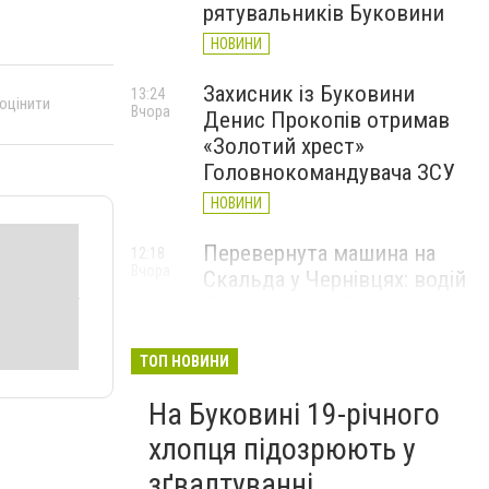
рятувальників Буковини
НОВИНИ
Захисник із Буковини
13:24
 оцінити
Вчора
Денис Прокопів отримав
«Золотий хрест»
Головнокомандувача ЗСУ
НОВИНИ
Перевернута машина на
12:18
Вчора
Скальда у Чернівцях: водій
був нетверезий
НОВИНИ
ТОП НОВИНИ
6 серпня у Чернівцях
11:19
Вчора
На Буковині 19-річного
зафіксували новий
історичний температурний
хлопця підозрюють у
максимум
зґвалтуванні