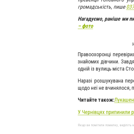
громадськість, пише
037
Нагадуємо, раніше ми п
– фото
Правоохоронці перевіри
знайомих дівчини. Завд
одній із вулиць міста Ст
Наразі розшукувана пер
щодо неї не вчинялося, п
Читайте також:
Лукашенк
У Чернівцях припинили р
Якщо ви помітили помилку, виділіть нео