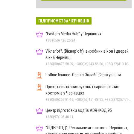
ПІДПРИЄМСТВА ЧЕРНІВЦІВ
"Eastern Media Hub" у Чернівцях
+38 (050) 426 26 24
Viknar’off, (Вікнар’off), виробник вікон і дверей,
вікна Чернівці
+380(50)678-50-97, +380(96)243-56-96, +380(67)410-10-74, +380(50)410-10-78
hotline.finance: Сервіс Онлайн Страхування
Прокат святкових суконь і карнавальних
костюмів у Чернівцях
+380(50)255-81-16, +380(66)151-88-95, +380(37)257-61-66
Центр підготовки водіїв ADR+КОД 95
+380(97)105-46-11
"ЛІДЕР-ЛТД", Рекламне агентство в Чернівцях,
розміщення реклами, поліграфія, зовнішня