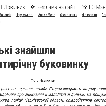
Довідник
Реклама на сайті
ГО Має
Вакансії
Нерухомість
Авто / Мото
Оголошення
Фотозвіти
По
I
ькі знайшли
тирічну буковинку
Фото: Нацполіція
року до чергової служби Сторожинецького відділу поліц
відомила про зникнення її малолітньої доньки. На пошуки
клад поліції Чернівецької області, співробітників секто
авління обласної поліції та Сторожинецького відділу пол