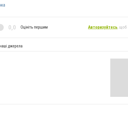
нка
0,0
Оцініть першим
Авторизуйтесь
, щоб
 наші джерела