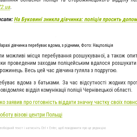
2.ua
.
исали:
На Буковині зникла дівчинка: поліція просить допом
Наразі дівчинка перебуває вдома, з рідними, Фото: Нацполіція
ли можливі місця перебування розшукуваної, а також опит
яки проведеним заходам поліцейським вдалося розшукати
орожинець. Весь цей час дівчина гуляла з подругою.
ебуває вдома з батьками. За час відсутності жодних про
овідомляє відділ комунікації поліції Чернівецької області.
о заявив про готовність віддати значну частку своїх пов
оботу візові центри Польщі
бхідний текст і натисніть Ctrl + Enter, щоб повідомити про це редакцію