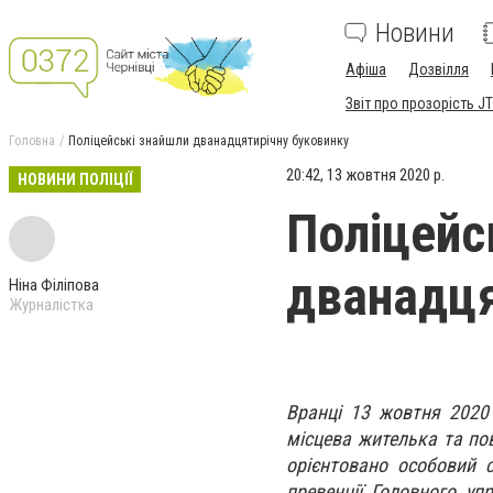
Новини
Афіша
Дозвілля
Звіт про прозорість JT
Головна
Поліцейські знайшли дванадцятирічну буковинку
20:42, 13 жовтня 2020 р.
НОВИНИ ПОЛІЦІЇ
Поліцейс
дванадця
Ніна Філіпова
Журналістка
Вранці 13 жовтня 2020 
місцева жителька та по
орієнтовано особовий с
превенції Головного упр