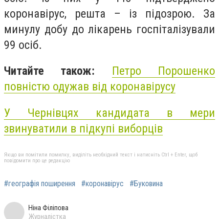
коронавірус, решта – із підозрою. За
минулу добу до лікарень госпіталізували
99 осіб.
Читайте також:
Петро Порошенко
повністю одужав від коронавірусу
У Чернівцях кандидата в мери
звинуватили в підкупі виборців
Якщо ви помітили помилку, виділіть необхідний текст і натисніть Ctrl + Enter, щоб
повідомити про це редакцію
#географія поширення
#коронавірус
#Буковина
Ніна Філіпова
Журналістка