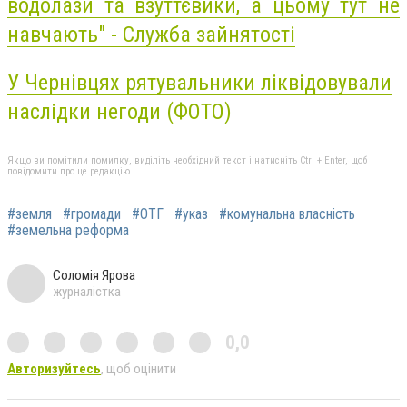
водолази та взуттєвики, а цьому тут не
навчають" - Служба зайнятості
У Чернівцях рятувальники ліквідовували
наслідки негоди (ФОТО)
Якщо ви помітили помилку, виділіть необхідний текст і натисніть Ctrl + Enter, щоб
повідомити про це редакцію
#земля
#громади
#ОТГ
#указ
#комунальна власність
#земельна реформа
Соломія Ярова
журналістка
0,0
Авторизуйтесь
, щоб оцінити