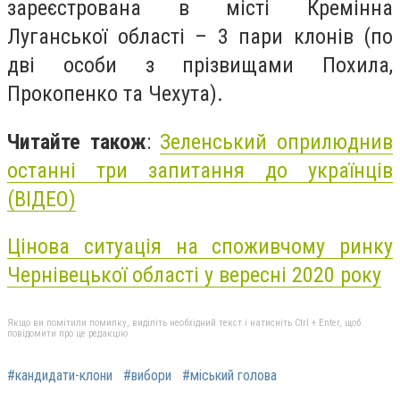
зареєстрована в місті Кремінна
Луганської області – 3 пари клонів (по
дві особи з прізвищами Похила,
Прокопенко та Чехута).
Читайте також
:
Зеленський оприлюднив
останні три запитання до українців
(ВІДЕО)
Цінова ситуація на споживчому ринку
Чернівецької області у вересні 2020 року
Якщо ви помітили помилку, виділіть необхідний текст і натисніть Ctrl + Enter, щоб
повідомити про це редакцію
#кандидати-клони
#вибори
#міський голова