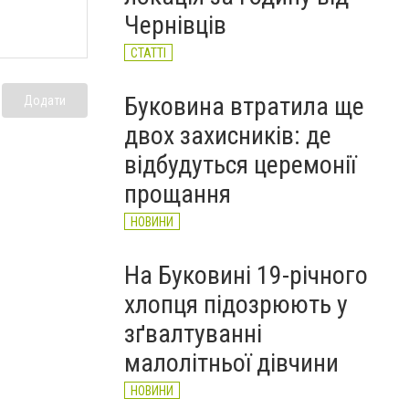
річного чоловіка (ФОТО)
Чернівців
НОВИНИ
СТАТТІ
Буковина втратила ще
Додати
двох захисників: де
відбудуться церемонії
прощання
НОВИНИ
На Буковині 19-річного
хлопця підозрюють у
зґвалтуванні
малолітньої дівчини
НОВИНИ