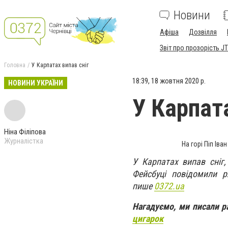
Новини
Афіша
Дозвілля
Звіт про прозорість JT
Головна
У Карпатах випав сніг
18:39, 18 жовтня 2020 р.
НОВИНИ УКРАЇНИ
У Карпата
Ніна Філіпова
Журналістка
На горі Піп Ів
У Карпатах випав сніг,
Фейсбуці повідомили р
пише
0372.ua
Нагадуємо, ми писали 
цигарок