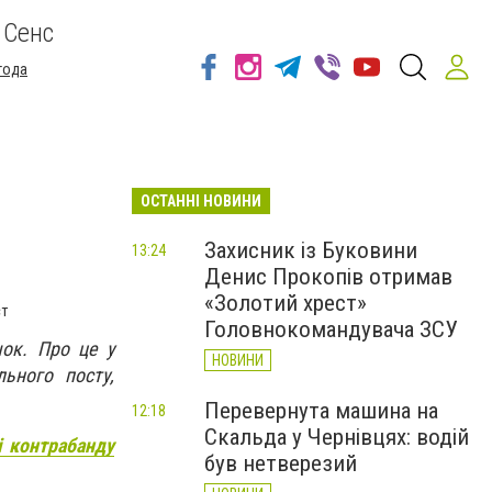
 Сенс
года
ОСТАННІ НОВИНИ
Захисник із Буковини
13:24
Денис Прокопів отримав
«Золотий хрест»
ст
Головнокомандувача ЗСУ
чок. Про це у
НОВИНИ
льного посту,
Перевернута машина на
12:18
Скальда у Чернівцях: водій
і контрабанду
був нетверезий