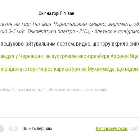
Сніг на горі Піп Іван
овтня на горі Піп Іван Чорногірський хмарно, видимість о
ний 3-5 м/с. Температура повітря - 2°С», - йдеться в повідомл
 пошуково-рятувальним постом, видно, що гору вкрило сніг
андал у Чернівцях: як зустрічали екс-прем'єра Арсенія Яц
викладача історії через карикатури на Мухаммеда: що відом
бхідний текст і натисніть Ctrl + Enter, щоб повідомити про це редакцію
0,0
Оцініть першим
Авторизуйтесь
, щоб