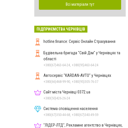
Всі матеріали тут
ПІДПРИЄМСТВА ЧЕРНІВЦІВ
hotline.finance: Сервіс Онлайн Страхування
Будівельна бригада "Свій Дім" у Чернівцях та
області
+380(67)463-64-24, +380(95)463-64-24
Автосервіс "KARDAN-AVTO" у Чернівцях
+380(66)468-99-90, +380(95)305-76-37
Сайт міста Чернівці 0372.ua
+380(50)426-26-24
Система сповіщення населення
+380(67)350-44-68, +380(67)340-49-59
"ЛІДЕР-ЛТД", Рекламне агентство в Чернівцях,