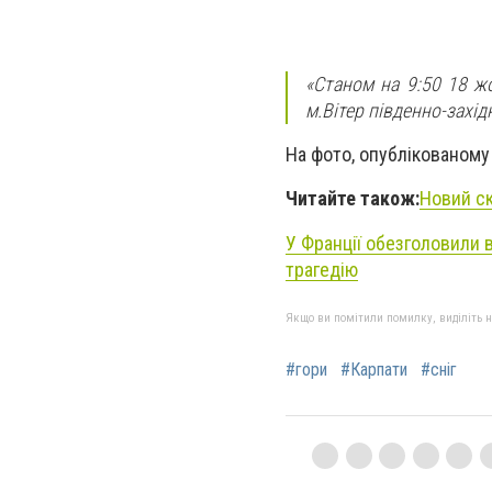
«Станом на 9:50 18 ж
м.Вітер південно-захід
На фото, опублікованому
Читайте також:
Новий ск
У Франції обезголовили 
трагедію
Якщо ви помітили помилку, виділіть нео
#гори
#Карпати
#сніг