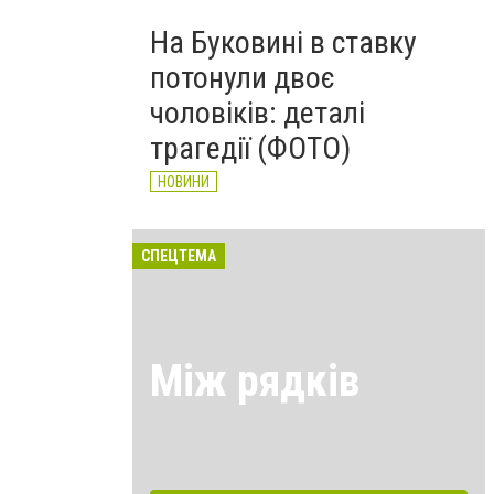
На Буковині в ставку
потонули двоє
чоловіків: деталі
трагедії (ФОТО)
НОВИНИ
СПЕЦТЕМА
Між рядків