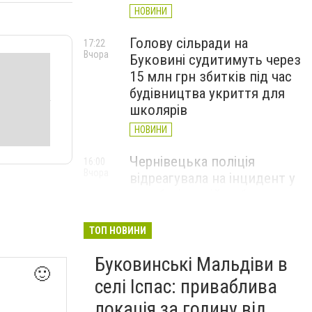
НОВИНИ
Голову сільради на
17:22
Вчора
Буковині судитимуть через
15 млн грн збитків під час
будівництва укриття для
школярів
НОВИНИ
Чернівецька поліція
16:00
Вчора
відреагувала на інцидент у
автобусі: водій вибачився
(ВІДЕО)
ТОП НОВИНИ
НОВИНИ
Буковинські Мальдіви в
Куля зупинилася за
15:28
🙂
Вчора
сантиметр від аорти: у
селі Іспас: приваблива
Чернівцях врятували 35-
локація за годину від