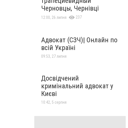
трапециевидный
Черновцы, Чернівці
237
12:00, 26 липня
Адвокат (СЗЧ)| Онлайн по
всій Україні
09:53, 27 липня
Досвідчений
кримінальний адвокат у
Києві
10:42, 5 серпня