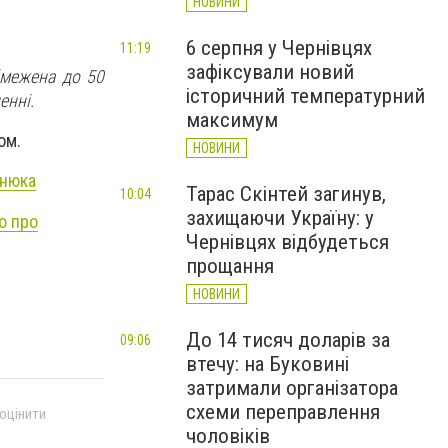
НОВИНИ
6 серпня у Чернівцях
11:19
зафіксували новий
бмежена до 50
історичний температурний
енні.
максимум
ом.
НОВИНИ
енюка
Тарас Скінтей загинув,
10:04
захищаючи Україну: у
о про
Чернівцях відбудеться
прощання
НОВИНИ
До 14 тисяч доларів за
09:06
втечу: на Буковині
затримали організатора
схеми переправлення
 оцінити
чоловіків