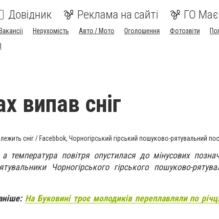
Довідник
Реклама на сайті
ГО Має
Вакансії
Нерухомість
Авто / Мото
Оголошення
Фотозвіти
По
I
х випав сніг
ан лежить сніг / Facebbok, Чорногірський гірський пошуково-рятувальний по
 а температура повітря опустилася до мінусових позна
ятувальники Чорногірського гірського пошуково-рятува
раніше:
На Буковині троє молодиків переплавляли по річц