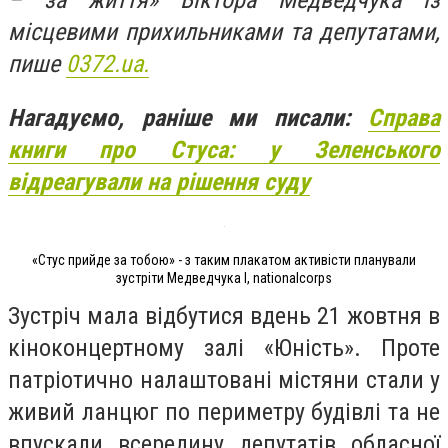
– за життя» Віктора Медведчука із
місцевими прихильниками та депутатами,
пише
0372.ua.
Нагадуємо, раніше ми писали:
Справа
книги про Стуса: у Зеленського
відреагували на рішення суду
«Стус прийде за тобою» - з таким плакатом активісти планували
зустріти Медведчука l, nationalcorps
Зустріч мала відбутися вдень 21 жовтня в
кіноконцертному залі «Юність». Проте
патріотично налаштовані містяни стали у
живий ланцюг по периметру будівлі та не
впускали всередину депутатів обласної