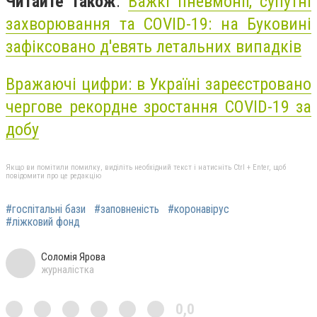
Читайте також
:
Важкі пневмонії, супутні
захворювання та COVID-19: на Буковині
зафіксовано д'евять летальних випадків
Вражаючі цифри: в Україні зареєстровано
чергове рекордне зростання COVID-19 за
добу
Якщо ви помітили помилку, виділіть необхідний текст і натисніть Ctrl + Enter, щоб
повідомити про це редакцію
#госпітальні бази
#заповненість
#коронавірус
#ліжковий фонд
Соломія Ярова
журналістка
0,0