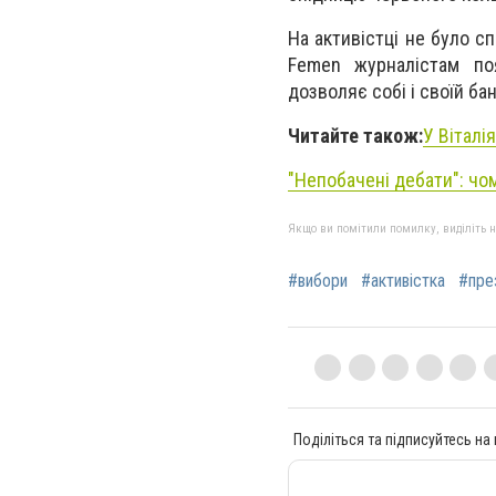
На активістці не було сп
Femen журналістам по
дозволяє собі і своїй ба
Читайте також:
У Віталі
"Непобачені дебати": чо
Якщо ви помітили помилку, виділіть нео
#вибори
#активістка
#пре
Поділіться та підписуйтесь на