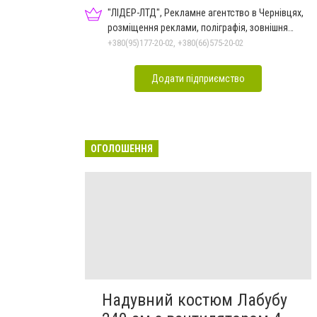
"ЛІДЕР-ЛТД", Рекламне агентство в Чернівцях,
розміщення реклами, поліграфія, зовнішня
реклама
+380(95)177-20-02, +380(66)575-20-02
Додати підприємство
ОГОЛОШЕННЯ
Надувний костюм Лабубу