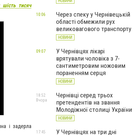
НОВИНИ
 шість тисяч
Через спеку у Чернівецькій
10:06
області обмежили рух
великовагового транспорту
НОВИНИ
У Чернівцях лікарі
09:07
врятували чоловіка з 7-
сантиметровим ножовим
пораненням серця
НОВИНИ
Чернівці серед трьох
18:52
Вчора
претендентів на звання
Молодіжної столиці України
НОВИНИ
на і задерла
У Чернівцях на три дні
17:45