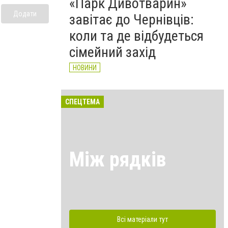
«Парк Дивотварин»
Додати
завітає до Чернівців:
коли та де відбудеться
сімейний захід
НОВИНИ
СПЕЦТЕМА
Між рядків
Всі матеріали тут