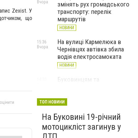
Вчора
змінять рух громадського
апис Zexist. У
транспорту: перелік
дотчиком, що
маршрутів
НОВИНИ
На вулиці Кармелюка в
15:36
Вчора
Чернівцях автівка збила
водія електросамоката
НОВИНИ
Буковинцям та
14:30
Вчора
переселенцям виплатять
112 тисяч гривень
матеріальної допомоги
 оцінити
ТОП НОВИНИ
НОВИНИ
На Буковині 19-річний
мотоцикліст загинув у
ДТП