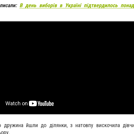
 писали:
В день виборів в Україні підтвердилось понад
о дружина йшли до ділянки, з натовпу вискочила дівчи
ьору.