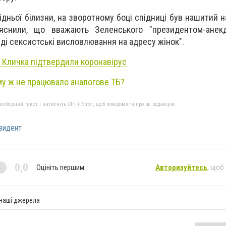
ідньої білизни, на зворотному боці спідниці був нашитий н
яснили, що вважають Зеленського "президентом-анек
нді сексистські висловлювання на адресу жінок".
я Кличка підтвердили коронавірус
му ж не працювало аналогове ТБ?
бхідний текст і натисніть Ctrl + Enter, щоб повідомити про це редакцію
зидент
0,0
Оцініть першим
Авторизуйтесь
, щоб
 наші джерела