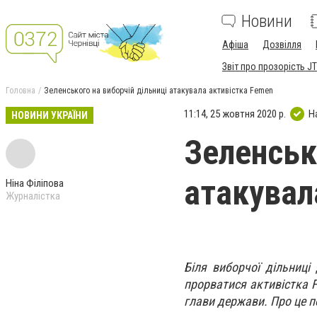
Новини
Афіша
Дозвілля
Звіт про прозорість JT
Головна
Зеленського на виборчій дільниці атакувала активістка Femen
11:14, 25 жовтня 2020 р.
Н
НОВИНИ УКРАЇНИ
Зеленськ
атакувал
Ніна Філіпова
Журналістка
Біля виборчої дільниц
прорватися активістка F
глави держави. Про це п