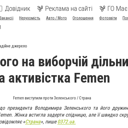
Довідник
Реклама на сайті
ГО Має
Вакансії
Нерухомість
Авто / Мото
Оголошення
Фотозвіти
По
I
адійне джерело
ого на виборчій дільни
а активістка Femen
Femen виступили проти Зеленського / Страна
і до президента Володимира Зеленського та його дружи
emen. Жінка встигла задерти спідницю, але її швидко скр
овідомляє «
Страна
», пише
0372.ua.