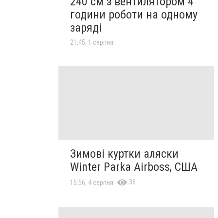
240 см з вентилятором 4
години роботи на одному
заряді
21:45, 1 серпня
Зимові куртки аляски
Winter Parka Airboss, США
36
15:56, 4 серпня