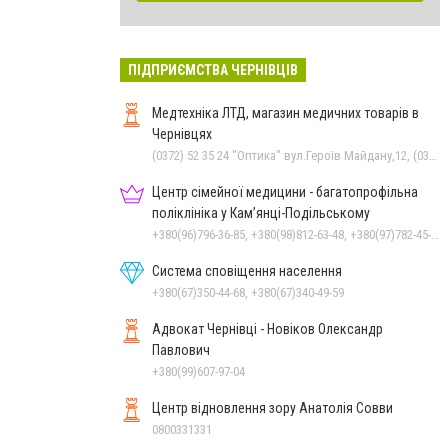
ПІДПРИЄМСТВА ЧЕРНІВЦІВ
Медтехніка ЛТД, магазин медичних товарів в
Чернівцях
(0372) 52 35 24 "Оптика" вул.Героїв Майдану,12, (0372) 55-56-16, (0372) 52 01 48 "Оптика" вул. Головна,29, (0372) 52 54 50 "Медтехніка" вул.Головна,16, (050) 399 21 11 торговий зал по вул.Героїв Майдану
Центр сімейної медицини - багатопрофільна
поліклініка у Кам’янці-Подільському
+380(96)796-36-85, +380(98)812-63-48, +380(97)782-45-70
Система сповіщення населення
+380(67)350-44-68, +380(67)340-49-59
Адвокат Чернівці - Новіков Олександр
Павлович
+380(99)607-97-04
Центр відновлення зору Анатолія Совви
0800331331