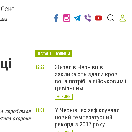
 Сенс
года
ОСТАННІ НОВИНИ
ці
Жителів Чернівців
12:22
закликають здати кров:
вона потрібна військовим і
цивільним
НОВИНИ
У Чернівцях зафіксували
11:01
ни спробувала
новий температурний
утила охорона
рекорд з 2017 року