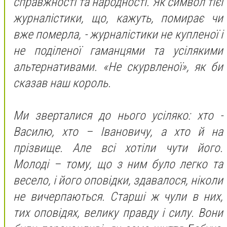
справжності та народності. Як символ тієї
журналістики, що, кажуть, помирає чи
вже померла, - журналістики не купленої і
не поділеної гаманцями та усілякими
альтернативами. «Не скурвленої», як би
сказав наш король.
Ми зверталися до нього усіляко: хто -
Василю, хто – Івановичу, а хто й на
прізвище. Але всі хотіли чути його.
Молоді – тому, що з ним було легко та
весело, і його оповідки, здавалося, ніколи
не вичерпаються. Старші ж чули в них,
тих оповідях, велику правду і силу. Вони