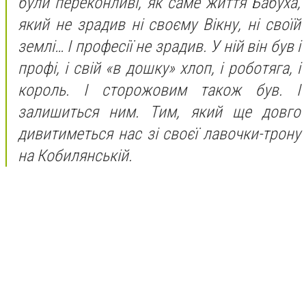
були переконливі, як саме життя Бабуха,
який не зрадив ні своєму Вікну, ні своїй
землі… І професії не зрадив. У ній він був і
профі, і свій «в дошку» хлоп, і роботяга, і
король. І сторожовим також був. І
залишиться ним. Тим, який ще довго
дивитиметься нас зі своєї лавочки-трону
на Кобилянській.