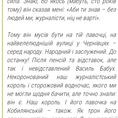
сила. Знаю, бо якось (мабуть, сто років
тому) він сказав мені: «Аби ти знав – без
людей ми, журналісти, ніц не варті».
Тому він мусів бути на тій лавочці, на
найвелелюднішій вулиці у Чернівцях –
серед народу. Народний і заслужений. До
останку! Після пенсій та відставок, але
так і невідставлений Василь Бабух.
Некоронований наш журналістський
король і сторожовий водночас, якого ми
не могли щодня бачити, але точно знали:
він є. Наш король. І його лавочка на
Кобилянській – також. Як трон його