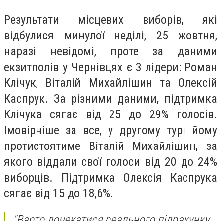
Результати місцевих виборів, які
відбулися минулої неділі, 25 жовтня,
наразі невідомі, проте за даними
екзитполів у Чернівцях є 3 лідери: Роман
Клічук, Віталій Михайлішин та Олексій
Каспрук. За різними даними, підтримка
Клічука сягає від 25 до 29% голосів.
Імовірніше за все, у другому турі йому
протистоятиме Віталій Михайлішин, за
якого віддали свої голоси від 20 до 24%
виборців. Підтримка Олексія Каспрука
сягає від 15 до 18,6%.
"Варто дочекатися реального підрахунку