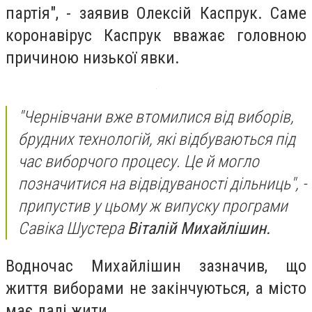
партія", - заявив Олексій Каспрук. Саме
коронавірус Каспрук вважає головною
причиною низької явки.
"Чернівчани вже втомилися від виборів,
брудних технологій, які відбуваються під
час виборчого процесу. Це й могло
позначитися на відвідуваності дільниць", -
припустив у цьому ж випуску програми
Савіка Шустера
Віталій Михайлішин.
Водночас Михайлішин зазначив, що
життя виборами не закінчуються, а місто
має далі жити.