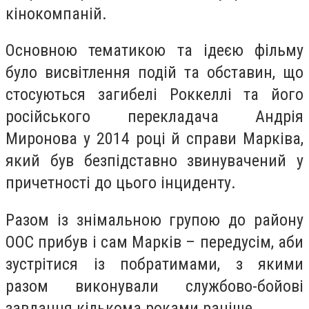
кінокомпаній.
Основною тематикою та ідеєю фільму
було висвітлення подій та обставин, що
стосуються загибелі Роккеллі та його
російського перекладача Андрія
Миронова у 2014 році й справи Марківа,
який був безпідставно звинувачений у
причетності до цього інциденту.
Разом із знімальною групою до району
ООС прибув і сам Марків – передусім, аби
зустрітися із побратимами, з якими
разом виконували службово-бойові
завдання кількома роками раніше.