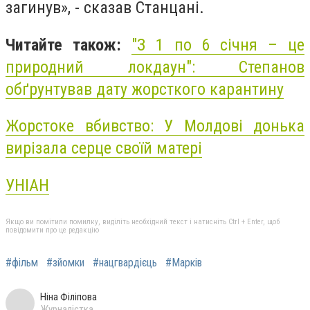
загинув», - сказав Станцані.
Читайте також:
"З 1 по 6 січня – це
природний локдаун": Степанов
обґрунтував дату жорсткого карантину
Жорстоке вбивство: У Молдові донька
вирізала серце своїй матері
УНІАН
Якщо ви помітили помилку, виділіть необхідний текст і натисніть Ctrl + Enter, щоб
повідомити про це редакцію
#фільм
#зйомки
#нацгвардієць
#Марків
Ніна Філіпова
Журналістка