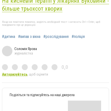
На кисневій терапії у лікарнях Буковини -
більше трьохсот хворих
Якщо ви помітили помилку, виділіть необхідний текст і натисніть Ctrl + Enter, щоб
повідомити про це редакцію
#дитина
#випав з вікна
#розслідування
#поліція
Соломія Ярова
журналістка
0,0
Авторизуйтесь
, щоб оцінити
Поділіться та підписуйтесь на наші джерела