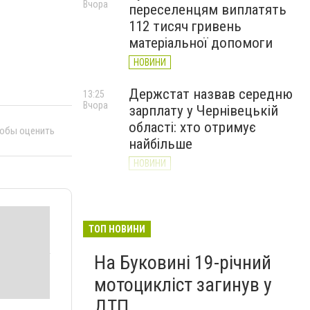
Вчора
переселенцям виплатять
112 тисяч гривень
матеріальної допомоги
НОВИНИ
Держстат назвав середню
13:25
Вчора
зарплату у Чернівецькій
області: хто отримує
тобы оценить
найбільше
НОВИНИ
Ветеран у Чернівцях
12:41
Вчора
отримав мільйонний грант
на виробництво манікюрних
ТОП НОВИНИ
інструментів
На Буковині 19-річний
НОВИНИ
мотоцикліст загинув у
ДТП