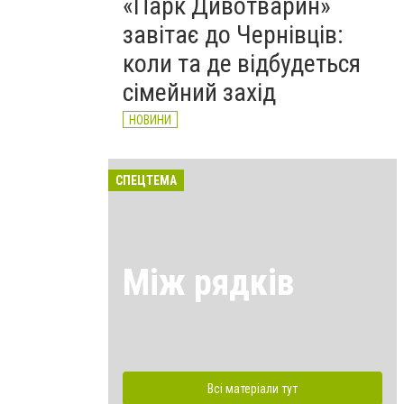
«Парк Дивотварин»
завітає до Чернівців:
коли та де відбудеться
сімейний захід
НОВИНИ
СПЕЦТЕМА
Між рядків
Всі матеріали тут