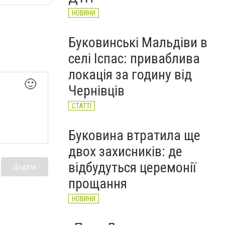
НОВИНИ
Буковинські Мальдіви в
селі Іспас: приваблива
локація за годину від
🙂
Чернівців
СТАТТІ
Буковина втратила ще
двох захисників: де
відбудуться церемонії
Додати
прощання
НОВИНИ