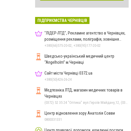
ПІДПРИЄМСТВА ЧЕРНІВЦІВ
"ЛІДЕР-ЛТД", Рекламне агентство в Чернівцях,
розміщення реклами, поліграфія, зовнішня
реклама
+380(66)575-20-02, +380(95)177-20-02
Шведсько-український медичний центр
“Angelholm” м.Чернівці
Сайт міста Чернівці 0372.ua
+380(50)426-26-24
Медтехніка ЛТД, магазин медичних товарів в
Чернівцях
(0372) 52 35 24 "Оптика" вул.Героїв Майдану,12, (0372) 52 01 48 "Оптика" вул. Головна,29, (0372) 52 54 50 "Медтехніка" вул.Головна,16, (050) 399 21 11 торговий зал по вул.Героїв Майдану, (0372) 55-56-16
Центр відновлення зору Анатолія Совви
0800331331
Центр правової допомоги, юридичні послуги