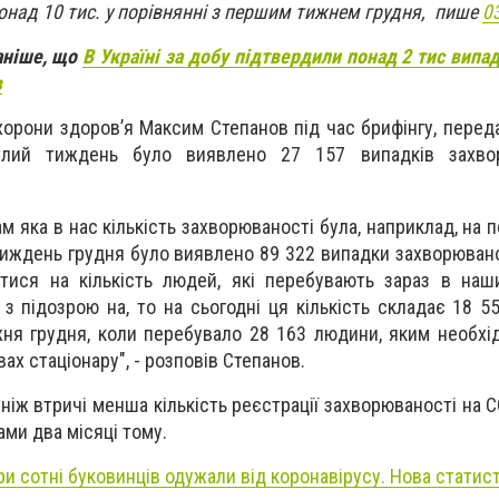
онад 10 тис. у порівнянні з першим тижнем грудня, пише
0
аніше, що
В Україні за добу підтвердили понад 2 тис випа
в
хорони здоров’я Максим Степанов під час брифінгу, переда
нулий тиждень було виявлено 27 157 випадків захво
м яка в нас кількість захворюваності була, наприклад, на
тиждень грудня було виявлено 89 322 випадки захворювано
тися на кількість людей, які перебувають зараз в наш
 з підозрою на, то на сьогодні ця кількість складає 18 5
жня грудня, коли перебувало 28 163 людини, яким необхі
х стаціонару", - розповів Степанов.
 ніж втричі менша кількість реєстрації захворюваності на 
ами два місяці тому.
ри сотні буковинців одужали від коронавірусу. Нова статист