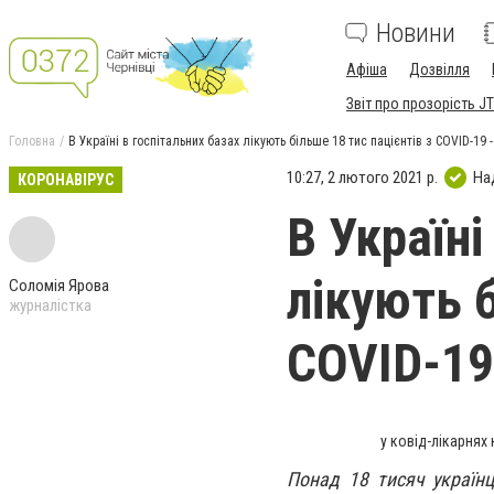
Новини
Афіша
Дозвілля
Звіт про прозорість JT
Головна
В Україні в госпітальних базах лікують більше 18 тис пацієнтів з COVID-19 
10:27, 2 лютого 2021 р.
На
КОРОНАВІРУС
В Україні
лікують б
Соломія Ярова
журналістка
COVID-19
у ковід-лікарнях
Понад 18 тисяч українц