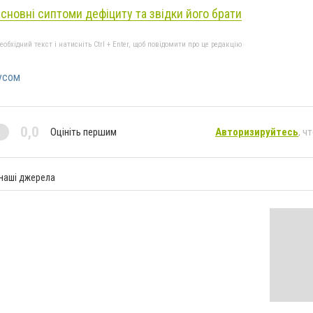
 Основні сиптоми дефіциту та звідки його брати
бхідний текст і натисніть Ctrl + Enter, щоб повідомити про це редакцію
русом
0,0
Оцініть першим
Авторизируйтесь
, ч
 наші джерела