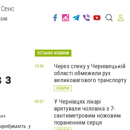
 Сенс
года
ОСТАННІ НОВИНИ
Через спеку у Чернівецькій
10:06
області обмежили рух
 з
великовагового транспорту
НОВИНИ
У Чернівцях лікарі
09:07
врятували чоловіка з 7-
сантиметровим ножовим
ерел
пораненням серця
перебувають у