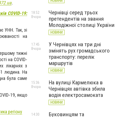
НОВИНИ
372.ua
.
Чернівці серед трьох
18:52
дків COVID-19:
Вчора
претендентів на звання
Молодіжної столиці України
є УНН. Так, зі
НОВИНИ
рюваності на
У Чернівцях на три дні
17:45
Вчора
змінять рух громадського
 першому тижні
транспорту: перелік
сті на COVID-
маршрутів
их лікарнях з
НОВИНИ
51 людина. На
дна була саме
На вулиці Кармелюка в
15:36
Вчора
Чернівцях автівка збила
водія електросамоката
COVID-19, якщо
НОВИНИ
ика регіону
Буковинцям та
14:30