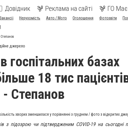
Довідник
Реклама на сайті
ГО Має
Вакансії
Нерухомість
Авто / Мото
Оголошення
Фотозвіти
По
I
- Степанов
дійне джерело
 в госпітальних базах
ільше 18 тис пацієнтів
 - Степанов
 кількість хворих зменшилася у порівнянні з груднем / фото з відкритих дж
ів з підозрою чи підтвердженим COVID-19 на сьогодні 