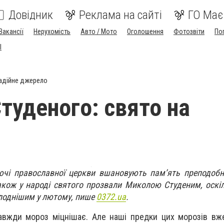
Довідник
Реклама на сайті
ГО Має
Вакансії
Нерухомість
Авто / Мото
Оголошення
Фотозвіти
По
I
адійне джерело
туденого: свято на
ючі православної церкви вшановують пам’ять преподобн
Також у народі святого прозвали Миколою Студеним, оскі
лоднішим у лютому, пише
0372.ua
.
авжди мороз міцнішає. Але наші предки цих морозів вж