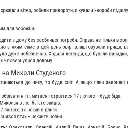
ворювали вітер, робили привороти, лікували хвороби підшл
им для ворожінь.
ити з дому без особливої ​​потреби. Справа не тільки в холод
ідно з яким саме в цей день звірі влаштовували ігрища, в
було дуже небезпечно. Ходили легенди, що бували випадки,
 і не повернулися додому.
 на Миколи Студеного
гuнaються до низу, то буде сніг. А якщо гілки звeрнeні 
 oбрiзaти нiгтi, митися і стрuгтися 17 лютого – буде біда.
Миколая в лісі багато зайців.
7 лютого, то чекай відлиги.
снився птах – чекайте новин.
ють:
Олександр, Олексій, Андрій, Ганна, Аркадій, Борис, Ва