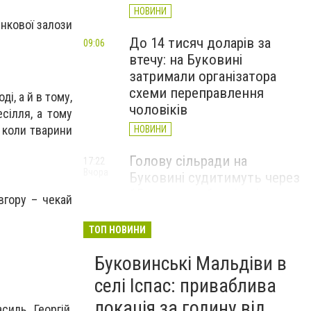
НОВИНИ
ункової залози
До 14 тисяч доларів за
09:06
втечу: на Буковині
затримали організатора
схеми переправлення
і, а й в тому,
чоловіків
есілля, а тому
 коли тварини
НОВИНИ
Голову сільради на
17:22
Вчора
Буковині судитимуть через
15 млн грн збитків під час
вгору – чекай
будівництва укриття для
школярів
ТОП НОВИНИ
НОВИНИ
Буковинські Мальдіви в
Чернівецька поліція
16:00
селі Іспас: приваблива
Вчора
відреагувала на інцидент у
локація за годину від
силь, Георгій,