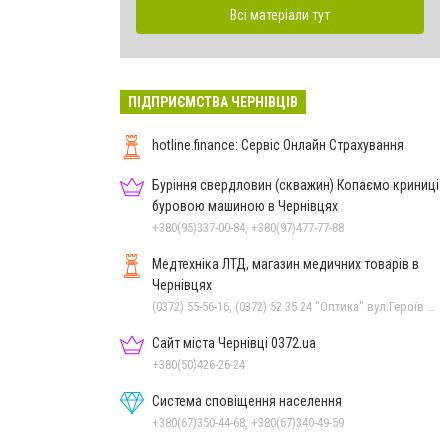
Всі матеріали тут
ПІДПРИЄМСТВА ЧЕРНІВЦІВ
hotline.finance: Сервіс Онлайн Страхування
Буріння свердловин (скважин) Копаємо криниці
буровою машиною в Чернівцях
+380(95)337-00-84, +380(97)477-77-88
Медтехніка ЛТД, магазин медичних товарів в
Чернівцях
(0372) 55-56-16, (0372) 52 35 24 "Оптика" вул.Героїв Майдану,12, (0372) 52 01 48 "Оптика" вул. Головна,29, (0372) 52 54 50 "Медтехніка" вул.Головна,16, (050) 399 21 11 торговий зал по вул.Героїв Майдану
Сайт міста Чернівці 0372.ua
+380(50)426-26-24
Система сповіщення населення
+380(67)350-44-68, +380(67)340-49-59