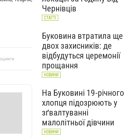
автобусі: водій вибачився
Чернівців
(ВІДЕО)
НОВИНИ
СТАТТІ
Буковина втратила ще
двох захисників: де
відбудуться церемонії
 оцінити
прощання
НОВИНИ
На Буковині 19-річного
хлопця підозрюють у
зґвалтуванні
малолітньої дівчини
НОВИНИ