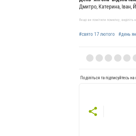
Дмитро, Катерина, Іван, Й
Якщо ви помітили помилку, виділіть нео
#свято 17 лютого
#день ян
Поділіться та підписуйтесь на