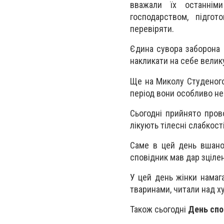
вважали їх останнім
господарством, підгот
перевіряти.
Єдина сувора заборона н
накликати на себе велику
Ще на Миколу Студеного 
період вони особливо неб
Сьогодні прийнято пров
лікують тілесні слабкості
Саме в цей день вшанов
сповідник мав дар зціле
У цей день жінки намаг
тваринами, читали над ху
Також сьогодні
День спо