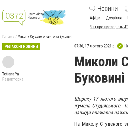
Новини
Афіша
Дозвілля
Звіт про прозорість JT
Головна
Миколи Студеного: свято на Буковині
07:36, 17 лютого 2021 р.
Н
РЕЛАКСНІ НОВИНИ
Миколи С
Буковині
Tetiana Ya
Редакторка
Щороку 17 лютого віру
ігумена Студійського. 
завжди вважався найхо
На Миколу Студеного з