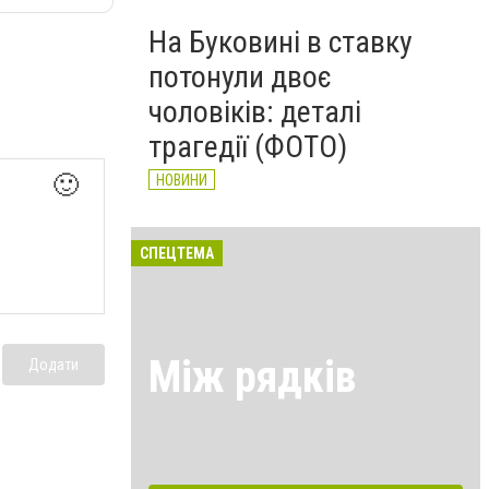
На Буковині в ставку
потонули двоє
чоловіків: деталі
трагедії (ФОТО)
🙂
НОВИНИ
СПЕЦТЕМА
Між рядків
Додати