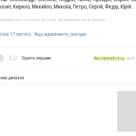
осип, Кирило, Михайло, Микола, Петро, Сергій, Федір, Юрій.
бхідний текст і натисніть Ctrl + Enter, щоб повідомити про це редакцію
гола 17 лютого
#що відзначають сьогодні
0,0
Оцініть першим
Авторизуйтесь
, щоб
 наші джерела