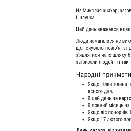
На Миколая знахарі заго
і шлунка.
Цей день вважався вдал
Люди намагалися не виход
що існувало повір’я, зг
з’являтися на їх шляху 
загризали людей і ті так
Народні прикмети
Якщо гілки ялини з
ясного дня.
В цей день не варто
В повний місяць на 
Якщо ліс почорнів 1
Якщо 17 лютого при
День янгола відзнача