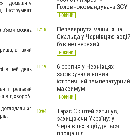
ся домашнім
Головнокомандувача ЗСУ
, інструмент
НОВИНИ
Перевернута машина на
вір’ями можна
12:18
Скальда у Чернівцях: водій
був нетверезий
грища, в такий
НОВИНИ
6 серпня у Чернівцях
11:19
рі в цей день
зафіксували новий
історичний температурний
максимум
ен і грецький
я від хвороб.
НОВИНИ
 доглядали за
Тарас Скінтей загинув,
10:04
рів.
захищаючи Україну: у
Чернівцях відбудеться
прощання