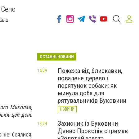
 Сенс
года
ОСТАННІ НОВИНИ
Пожежа від блискавки,
14:29
повалене дерево і
порятунок собаки: як
минула доба для
рятувальників Буковини
ого Миколая,
НОВИНИ
льки цей день
Захисник із Буковини
13:24
Денис Прокопів отримав
е не боялися,
«Золотий хрест»