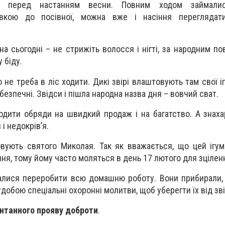
и перед настанням весни. Повним ходом займали
овкою до посівної, можна вже і насіння переглядати
а сьогодні – не стрижіть волосся і нігті, за народним по
 біду.
не треба в ліс ходити. Дикі звірі влаштовують там свої і
езпечні. Звідси і пішла народна назва дня – вовчий сват.
одити обряди на швидкий продаж і на багатство. А знаха
 і недокрів’я.
ують святого Миколая. Так як вважається, що цей ігум
ння, тому йому часто моляться в день 17 лютого для зціленн
алися переробити всю домашню роботу. Вони прибирали,
добою спеціальні охоронні молитви, щоб уберегти їх від зві
нтанного прояву доброти
.