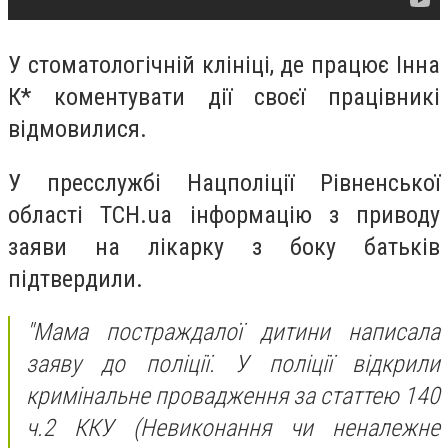
У стоматологічній клініці, де працює Інна
К* коментувати дії своєї працівникі
відмовилися.
У пресслужбі Нацполіції Рівненської
області ТСН.ua інформацію з приводу
заяви на лікарку з боку батьків
підтвердили.
"Мама постраждалої дитини написала
заяву до поліції. У поліції відкрили
кримінальне провадження за статтею 140
ч.2 ККУ (Невиконання чи неналежне