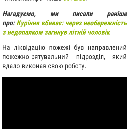
Нагадуємо, ми писали раніше
про:
Куріння вбиває: через необережність
з недопалком загинув літній чоловік
На ліквідацію пожежі був направлений
пожежно-рятувальний підрозділ, який
вдало виконав свою роботу.