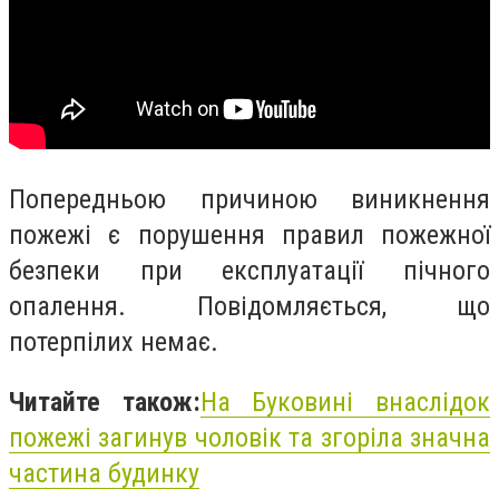
Попередньою причиною виникнення
пожежі є порушення правил пожежної
безпеки при експлуатації пічного
опалення. Повідомляється, що
потерпілих немає.
Читайте також:
На Буковині внаслідок
пожежі загинув чоловік та згоріла значна
частина будинку