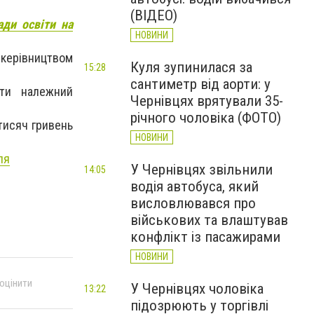
(ВІДЕО)
ади освіти на
НОВИНИ
 керівництвом
Куля зупинилася за
15:28
сантиметр від аорти: у
ити належний
Чернівцях врятували 35-
річного чоловіка (ФОТО)
тисяч гривень
НОВИНИ
ля
У Чернівцях звільнили
14:05
водія автобуса, який
висловлювався про
військових та влаштував
конфлікт із пасажирами
НОВИНИ
 оцінити
У Чернівцях чоловіка
13:22
підозрюють у торгівлі