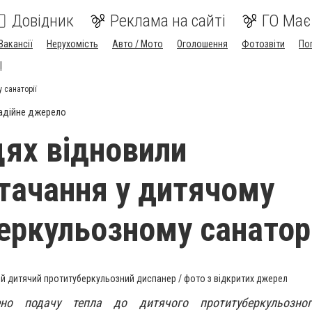
Довідник
Реклама на сайті
ГО Має
Вакансії
Нерухомість
Авто / Мото
Оголошення
Фотозвіти
По
I
 санаторії
адійне джерело
цях відновили
тачання у дитячому
еркульозному санаторі
й дитячий протитуберкульозний диспанер / фото з відкритих джерел
ено подачу тепла до дитячого протитуберкульозног