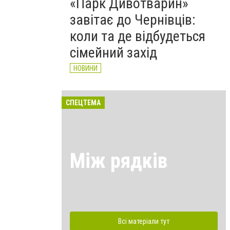
«Парк Дивотварин»
завітає до Чернівців:
коли та де відбудеться
сімейний захід
НОВИНИ
СПЕЦТЕМА
Між рядків
Всі матеріали тут