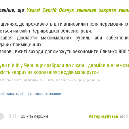
.
 раніше, що
Увага! Сергій Осачук закликав закрити закл
щеннях, де проживають діти відновили після перемовин із
еться на сайті Чернівецької обласної ради.
’язався докласти максимальних зусиль аби забезпеч
даних приміщеннях.
танові, вжиті заходи допоможуть зекономити близько 800 
ули п'яні: у Чернівцях забрали до лікарні двомісячне немов
кість хворих на коронавірус водіїв маршруток
бхідний текст і натисніть Ctrl + Enter, щоб повідомити про це редакцію
ий санаторій
#теплопостачання
0,0
Оцініть першим
Авторизуйтесь
, щоб