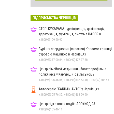
ПІДПРИЄМСТВА ЧЕРНІВЦІВ
СТОП! КУКАРАЧА - дезінфекція, дезінсекція,
дератизація, фумігація, система HACCP в
Чернівцях
+380(96)109-90-90
Буріння свердловин (скважин) Копаємо криниці
буровою машиною в Чернівцях
+380(95)337-00-84, +380(97)477-77-88
Центр сімейної медицини - багатопрофільна
поліклініка у Кам’янці-Подільському
+380(96)796-36-85, +380(98)812-63-48, +380(97)782-45-70
Автосервіс "KARDAN-AVTO" у Чернівцях
+380(95)305-76-37, +380(66)468-99-90
Центр підготовки водіїв ADR+КОД 95
+380(97)105-46-11