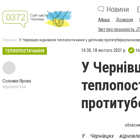
Новини
Афіша
Дозвілля
Звіт про прозорість JT
Головна
У Чернівцях відновили теплопостачання у дитячому протитуберкульозному
10:30, 18 лютого 2021 р.
Н
ТЕПЛОПОСТАЧАННЯ
У Чернів
теплопос
Соломія Ярова
журналістка
протитуб
обласни
У Чернівцях відновл