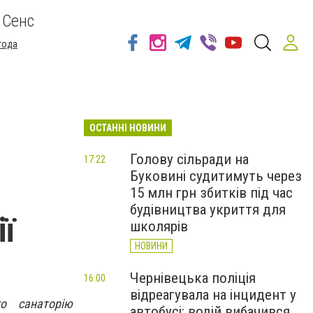
 Сенс
года
ОСТАННІ НОВИНИ
Голову сільради на
17:22
Буковині судитимуть через
15 млн грн збитків під час
будівництва укриття для
ї
школярів
НОВИНИ
Чернівецька поліція
16:00
відреагувала на інцидент у
о санаторію
автобусі: водій вибачився