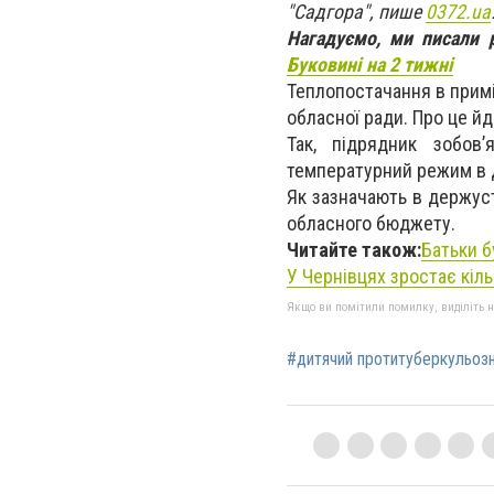
"Садгора", пише
0372.ua
Нагадуємо, ми писали
Буковині на 2 тижні
Теплопостачання в примі
обласної ради. Про це йд
Так, підрядник зобов
температурний режим в 
Як зазначають в держус
обласного бюджету.
Читайте також:
Батьки б
У Чернівцях зростає кіль
Якщо ви помітили помилку, виділіть нео
#дитячий протитуберкульозн