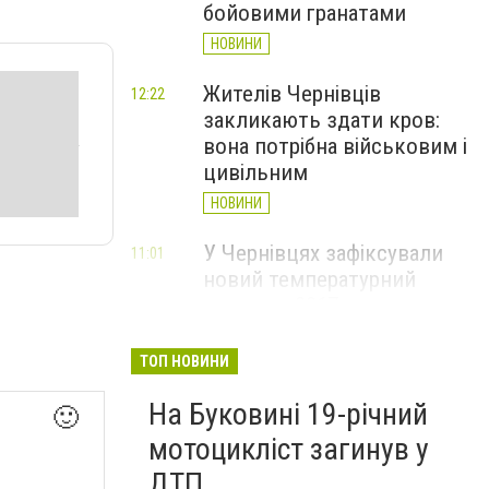
бойовими гранатами
НОВИНИ
Жителів Чернівців
12:22
закликають здати кров:
вона потрібна військовим і
цивільним
НОВИНИ
У Чернівцях зафіксували
11:01
новий температурний
рекорд з 2017 року
НОВИНИ
ТОП НОВИНИ
Через спеку у Чернівецькій
10:06
На Буковині 19-річний
області обмежили рух
🙂
великовагового транспорту
мотоцикліст загинув у
НОВИНИ
ДТП