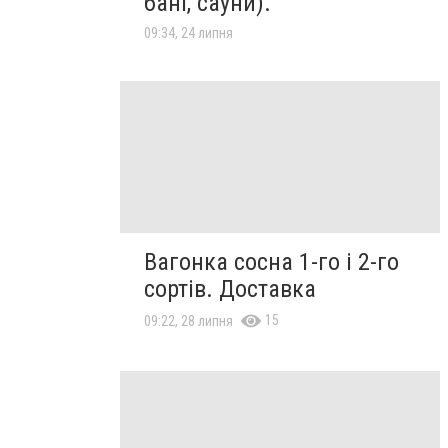
бані, сауни).
09:34, 24 липня
Вагонка сосна 1-го і 2-го
сортів. Доставка
15
09:22, 28 липня