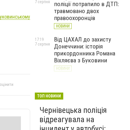
7 серпня
поліції потрапило в ДТП:
травмовано двох
буковинському
правоохоронців
НОВИНИ
Від ЦАХАЛ до захисту
17:19
7 серпня
Донеччини: історія
прикордонника Романа
Віхляєва з Буковини
НОВИНИ
У парку Шевченка в
16:20
 оцінити
7 серпня
Чернівцях встановили
водяні арки для
ТОП НОВИНИ
охолодження
Чернівецька поліція
НОВИНИ
відреагувала на
інцидент у автобусі: