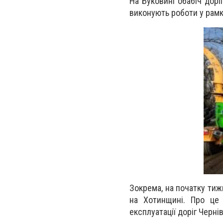
На Буковині обабіч дорі
виконують роботи у рамк
Зокрема, на початку тиж
на Хотинщині. Про це 
експлуатації доріг Черні