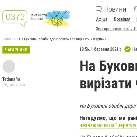
Новини
Афіша
Дозвілля
Звіт про прозорість JT
Головна
На Буковині обабіч доріг розпочали вирізати чагарники
18:56, 1 березня 2021 р.
На
ЧАГАРНИКИ
На Буков
вирізати
Tetiana Ya
Редакторка
На Буковині обабіч дорі
Нагадуємо, що ми ран
незважаючи на "червону