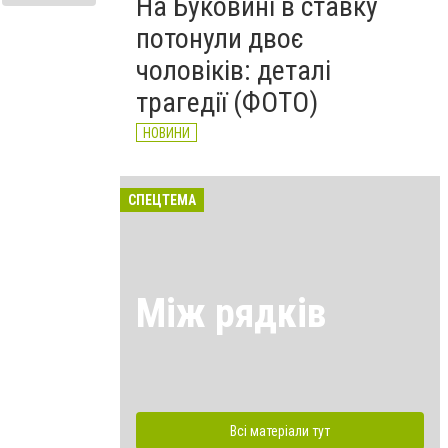
На Буковині в ставку
потонули двоє
чоловіків: деталі
трагедії (ФОТО)
НОВИНИ
СПЕЦТЕМА
Між рядків
Всі матеріали тут