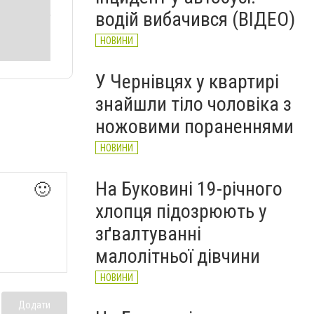
водій вибачився (ВІДЕО)
НОВИНИ
У Чернівцях у квартирі
знайшли тіло чоловіка з
ножовими пораненнями
НОВИНИ
На Буковині 19-річного
🙂
хлопця підозрюють у
зґвалтуванні
малолітньої дівчини
НОВИНИ
Додати