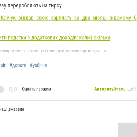
азу переробляють на тирсу.
Клічук віддав свою зарплату за два місяці відомому 
ти податки з додаткових доходів: коли і скільки
бхідний текст і натисніть Ctrl + Enter, щоб повідомити про це редакцію
ріг
#дороги
#узбіччя
0,0
Оцініть першим
Авторизуйтесь
, щоб
 наші джерела