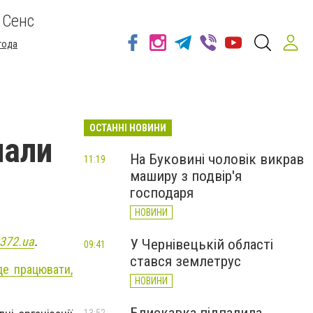
 Сенс
года
ОСТАННІ НОВИНИ
чали
На Буковині чоловік викрав
11:19
маширу з подвір'я
господаря
НОВИНИ
372.ua
.
У Чернівецькій області
09:41
стався землетрус
де працювати,
НОВИНИ