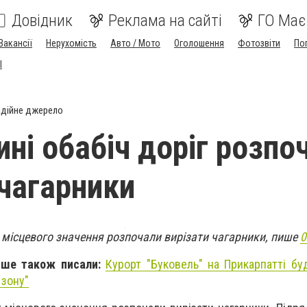
Довідник
Реклама на сайті
ГО Має
Вакансії
Нерухомість
Авто / Мото
Оголошення
Фотозвіти
По
I
дійне джерело
ині обабіч доріг розпо
 чагарники
г місцевого значення розпочали вирізати чагарники, пише
0
іше також писали:
Курорт "Буковель" на Прикарпатті бу
 зону"