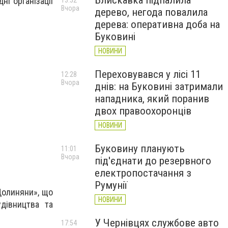
Блискавка підпалила
ні організації
13:52
Вчора
дерево, негода повалила
дерева: оперативна доба на
Буковині
НОВИНИ
Переховувався у лісі 11
12:28
Вчора
днів: на Буковині затримали
нападника, який поранив
двох правоохоронців
НОВИНИ
Буковину планують
11:01
Вчора
під'єднати до резервного
електропостачання з
Румунії
Долиняни», що
НОВИНИ
удівництва та
У Чернівцях службове авто
17:54