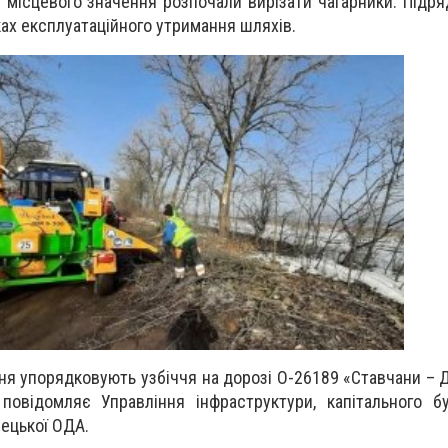
г місцевого значення розпочали вирізати чагарники. Підряд
ах експлуатаційного утримання шляхів.
ня упорядковують узбіччя на дорозі О-26189 «Ставчани – 
повідомляє Управління інфраструктури, капітального б
вецької ОДА.