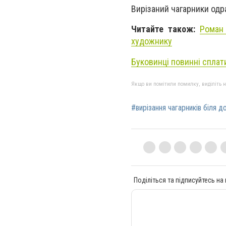
Вирізаний чагарники одр
Читайте також:
Роман 
художнику
Буковинці повинні сплати
Якщо ви помітили помилку, виділіть нео
#вирізання чагарників біля до
Поділіться та підписуйтесь на