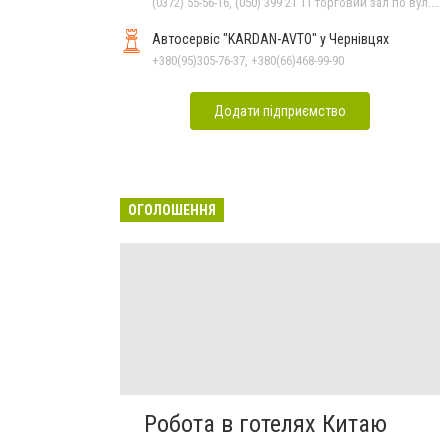
(0372) 55-56-16, (050) 399 21 11 торговий зал по вул.Героїв Майдану, (0372) 52 54 50 "Медтехніка" вул.Головна,16, (0372) 52 01 48 "Оптика" вул. Головна,29, (0372) 52 35 24 "Оптика" вул.Героїв Майдану,12
Автосервіс "KARDAN-AVTO" у Чернівцях
+380(95)305-76-37, +380(66)468-99-90
Додати підприємство
ОГОЛОШЕННЯ
Робота в готелях Китаю