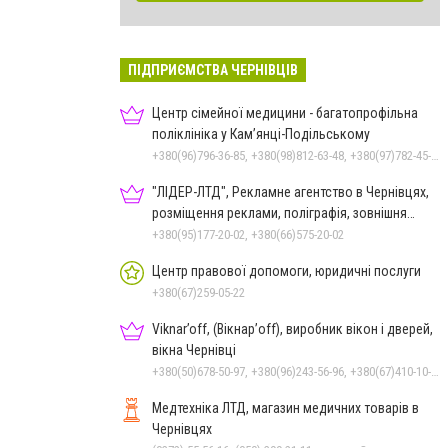
ПІДПРИЄМСТВА ЧЕРНІВЦІВ
Центр сімейної медицини - багатопрофільна
поліклініка у Кам’янці-Подільському
+380(96)796-36-85, +380(98)812-63-48, +380(97)782-45-70
"ЛІДЕР-ЛТД", Рекламне агентство в Чернівцях,
розміщення реклами, поліграфія, зовнішня
реклама
+380(95)177-20-02, +380(66)575-20-02
Центр правової допомоги, юридичні послуги
+380(67)259-05-22
Viknar’off, (Вікнар’off), виробник вікон і дверей,
вікна Чернівці
+380(50)678-50-97, +380(96)243-56-96, +380(67)410-10-74, +380(50)410-10-78
Медтехніка ЛТД, магазин медичних товарів в
Чернівцях