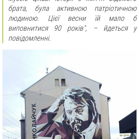
брата, була активною патріотичною
людиною. Цієї весни їй мало б
виповнитися 90 років
"
, – йдеться у
повідомленні.