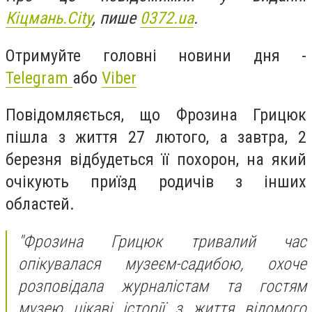
Кіцмань.City
, пише
0372.ua
.
Отримуйте головні новини дня -
Telegram
або
Viber
Повідомляється, що Фрозина Грицюк
пішла з життя 27 лютого, а завтра, 2
березня відбудеться її похорон, на який
очікують приїзд родичів з інших
областей.
"
Фрозина Грицюк тривалий час
опікувалася музеєм-садибою, охоче
розповідала журналістам та гостям
музею цікаві історії з життя відомого