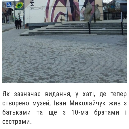
Як зазначає видання, у хаті, де тепер
створено музей, Іван Миколайчук жив з
батьками та ще з 10-ма братами і
сестрами.