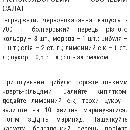
САЛАТ
Інгредієнти:
червонокачанна капуста -
700 г; болгарський перець різного
кольору – 3 шт.; морква – 1 шт.; цибуля –
1 шт.; олія – 2 ст. л.; лимонний сік – 1 ст.
л.; цукор – 0,5 ст. л.; сіль за смаком.
Приготування:
цибулю поріжте тонкими
чверть-кільцями. Залийте кип'ятком,
додайте лимонний сік, трохи цукру і
залиште на 10 хвилин маринуватися.
Потім, зцідіть маринад. Нашаткуйте
капусту, болгарський перець поріжте