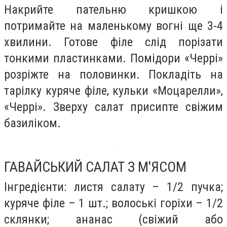
Накрийте пательню кришкою і
потримайте на маленькому вогні ще 3-4
хвилини. Готове філе слід порізати
тонкими пластинками. Помідори «Черрі»
розріжте на половинки. Покладіть на
тарілку куряче філе, кульки «Моцарелли»,
«Черрі». Зверху салат присипте свіжим
базиліком.
ГАВАЙСЬКИЙ САЛАТ З М'ЯСОМ
Інгредієнти: листя салату – 1/2 пучка;
куряче філе – 1 шт.; волоські горіхи – 1/2
склянки; ананас (свіжий або