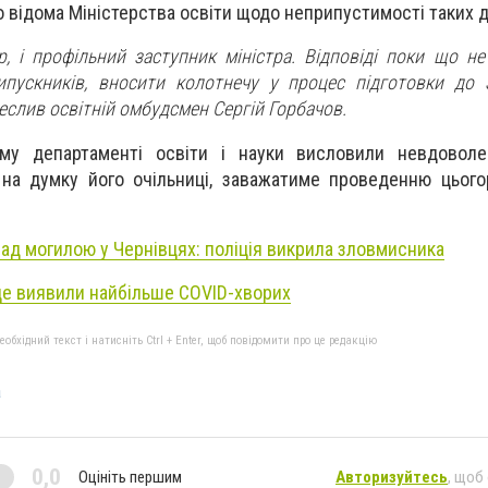
о відома Міністерства освіти щодо неприпустимості таких д
р, і профільний заступник міністра. Відповіді поки що не
ипускників, вносити колотнечу у процес підготовки до
реслив освітній омбудсмен Сергій Горбачов.
му департаменті освіти і науки висловили невдоволе
на думку його очільниці, заважатиме проведенню цього
над могилою у Чернівцях: поліція викрила зловмисника
 де виявили найбільше COVID-хворих
бхідний текст і натисніть Ctrl + Enter, щоб повідомити про це редакцію
а
0,0
Оцініть першим
Авторизуйтесь
, щоб