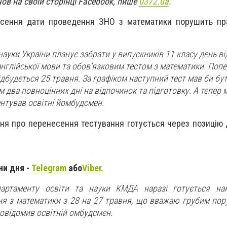
ов на своїй сторінці Facebook, пише
0372.ua
.
несення дати проведення ЗНО з математики порушить пр
 науки України планує забрати у випускників 11 класу день в
англійської мови та обов'язковим тестом з математики. Попе
ідбудеться 25 травня. За графіком наступний тест мав би бут
 два повноцінних дні на відпочинок та підготовку. А тепер 
нтував освітні йомбудсмен.
ння про перенесення тестування готується через позицію
ни дня -
Telegram
або
Viber.
партаменту освіти та науки КМДА наразі готується н
ня з математики з 28 на 27 травня, що вважаю грубим по
повідомив освітній омбудсмен.