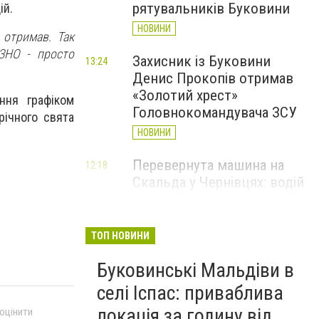
рятувальників Буковини
ій.
НОВИНИ
 отримав. Так
 ЗНО - просто
Захисник із Буковини
13:24
Денис Прокопів отримав
«Золотий хрест»
ння графіком
Головнокомандувача ЗСУ
річного свята
НОВИНИ
Перевернута машина на
12:18
Скальда у Чернівцях: водій
був нетверезий
НОВИНИ
ТОП НОВИНИ
6 серпня у Чернівцях
11:19
Буковинські Мальдіви в
зафіксували новий
історичний температурний
селі Іспас: приваблива
максимум
локація за годину від
 оцінити