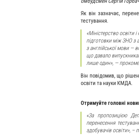
омбудсмен Сергій Горбач
Як він зазначає, пере
тестування.
«Міністерство освіти і
підготовки між ЗНО з 
з англійської мови — в
що давало випускникам
лише один», — прокоме
Він повідомив, що ріше
освіти та науки КМДА.
Отримуйте головні нови
«За пропозицією Де
перенесення тестуван
здобувачів освіти», – 