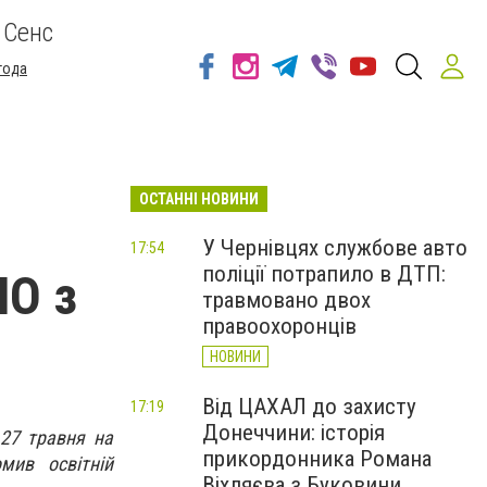
 Сенс
года
ОСТАННІ НОВИНИ
У Чернівцях службове авто
17:54
поліції потрапило в ДТП:
НО з
травмовано двох
правоохоронців
НОВИНИ
Від ЦАХАЛ до захисту
17:19
Донеччини: історія
27 травня на
прикордонника Романа
мив освітній
Віхляєва з Буковини