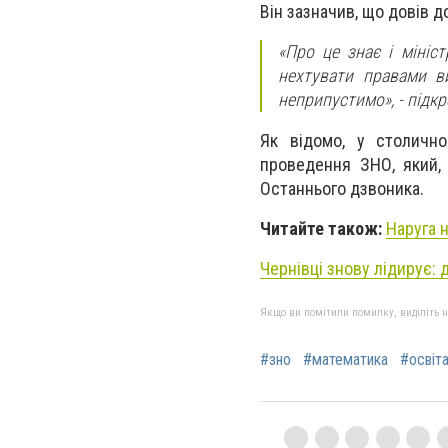
Він зазначив, що довів д
«Про це знає і мініст
нехтувати правами в
неприпустимо», - підк
Як відомо, у столично
проведення ЗНО, який, 
Останнього дзвоника.
Читайте також:
Наруга 
Чернівці знову лідирує:
Якщо ви помітили помилку, виділіть нео
#зно
#математика
#освіт