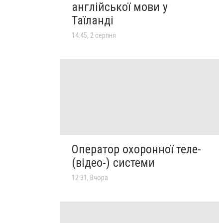
англійської мови у
Таїланді
14:45, 2 серпня
Оператор охоронної теле-
(відео-) системи
12:31, Вчора