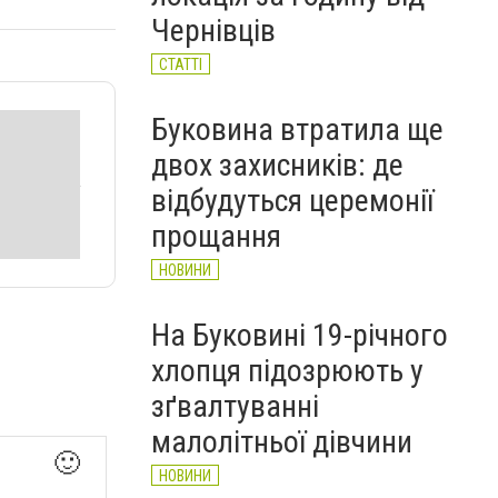
НОВИНИ
Чернівців
СТАТТІ
Буковина втратила ще
двох захисників: де
відбудуться церемонії
прощання
НОВИНИ
На Буковині 19-річного
хлопця підозрюють у
зґвалтуванні
малолітньої дівчини
🙂
НОВИНИ