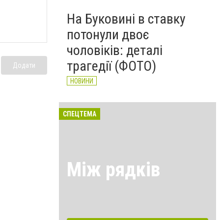
На Буковині в ставку
потонули двоє
чоловіків: деталі
трагедії (ФОТО)
Додати
НОВИНИ
СПЕЦТЕМА
Між рядків