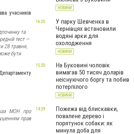
НОВИНИ
ава учасників
У парку Шевченка в
16:20
Чернівцях встановили
ідпочинку та
водяні арки для
редній тест —
охолодження
и 28 травня,
НОВИНИ
може бути
На Буковині чоловік
15:20
вимагав 50 тисяч доларів
 Департаменту
неіснуючого боргу та побив
потерпілого
НОВИНИ
Пожежа від блискавки,
14:29
аказ МОН про
повалене дерево і
рушенням прав
порятунок собаки: як
минула доба для