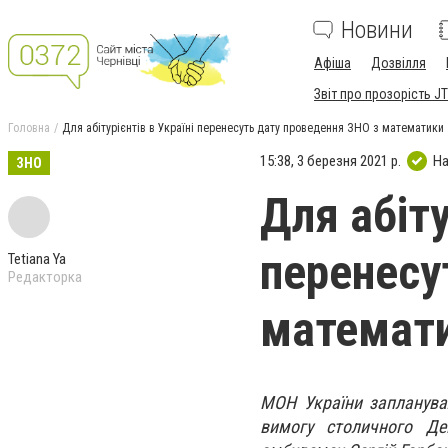
Новини
Афіша
Дозвілля
Звіт про прозорість JT
Головна
Для абітурієнтів в Україні перенесуть дату проведення ЗНО з математики
15:38, 3 березня 2021 р.
На
ЗНО
Для абіту
перенесу
Tetiana Ya
Редакторка
математ
МОН України запланува
вимогу столичного Де