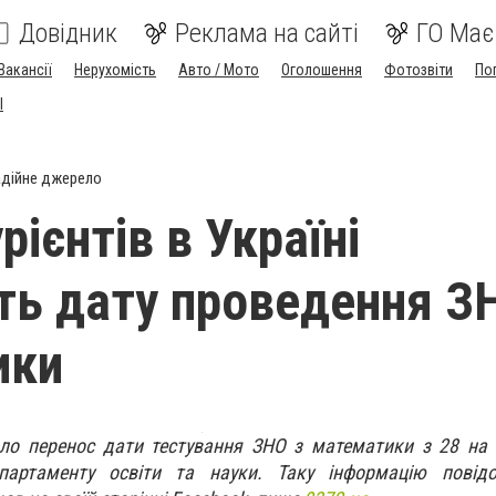
Довідник
Реклама на сайті
ГО Має
Вакансії
Нерухомість
Авто / Мото
Оголошення
Фотозвіти
По
I
дійне джерело
рієнтів в Україні
ть дату проведення З
ики
ло перенос дати тестування ЗНО з математики з 28 на 
партаменту освіти та науки. Таку інформацію повідо