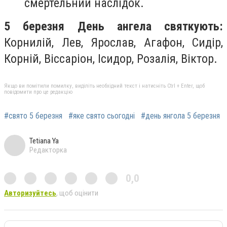
смертельний наслідок.
5 березня День ангела святкують:
Корнилій, Лев, Ярослав, Агафон, Сидір,
Корній, Віссаріон, Ісидор, Розалія, Віктор.
Якщо ви помітили помилку, виділіть необхідний текст і натисніть Ctrl + Enter, щоб
повідомити про це редакцію
#свято 5 березня
#яке свято сьогодні
#день янгола 5 березня
Tetiana Ya
Редакторка
0,0
Авторизуйтесь
, щоб оцінити