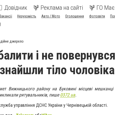
Довідник
Реклама на сайті
ГО Має
Вакансії
Нерухомість
Авто / Мото
Оголошення
Фотозвіти
По
I
дійне джерело
алити і не повернувся
 знайшли тіло чоловіка
мет Вижницького району на Буковині місцеві мешканці 
викликали рятувальників, пише
0372.ua
.
лужба управління ДСНС України у Чернівецькій області.