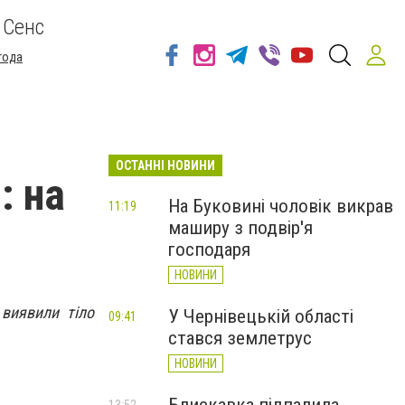
 Сенс
года
ОСТАННІ НОВИНИ
: на
На Буковині чоловік викрав
11:19
маширу з подвір'я
господаря
НОВИНИ
виявили тіло
У Чернівецькій області
09:41
стався землетрус
НОВИНИ