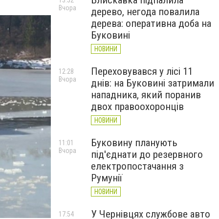
Блискавка підпалила
13:52
Вчора
дерево, негода повалила
дерева: оперативна доба на
Буковині
НОВИНИ
Переховувався у лісі 11
12:28
Вчора
днів: на Буковині затримали
нападника, який поранив
двох правоохоронців
НОВИНИ
Буковину планують
11:01
Вчора
під'єднати до резервного
електропостачання з
Румунії
НОВИНИ
У Чернівцях службове авто
17:54