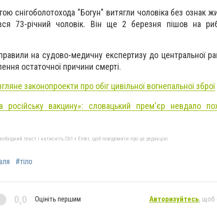
гою снігоболотохода
"
Богун
"
витягли чоловіка без ознак жи
вся 73-річний чоловік. Він ще 2 березня пішов на ри
аправили на судово-медичну експертизу до центральної рай
ення остаточної причини смерті.
згляне законопроекти про обіг цивільної вогнепальної зброї
а російську вакцину»: словацький прем'єр невдало по
бхідний текст і натисніть Ctrl + Enter, щоб повідомити про це редакцію
вля
#тіло
0,0
Оцініть першим
Авторизуйтесь
, щоб