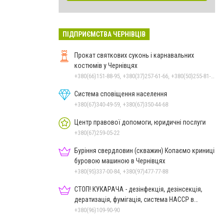
ПІДПРИЄМСТВА ЧЕРНІВЦІВ
Прокат святкових суконь і карнавальних
костюмів у Чернівцях
+380(66)151-88-95, +380(37)257-61-66, +380(50)255-81-16
Система сповіщення населення
+380(67)340-49-59, +380(67)350-44-68
Центр правової допомоги, юридичні послуги
+380(67)259-05-22
Буріння свердловин (скважин) Копаємо криниці
буровою машиною в Чернівцях
+380(95)337-00-84, +380(97)477-77-88
СТОП! КУКАРАЧА - дезінфекція, дезінсекція,
дератизація, фумігація, система HACCP в
Чернівцях
+380(96)109-90-90