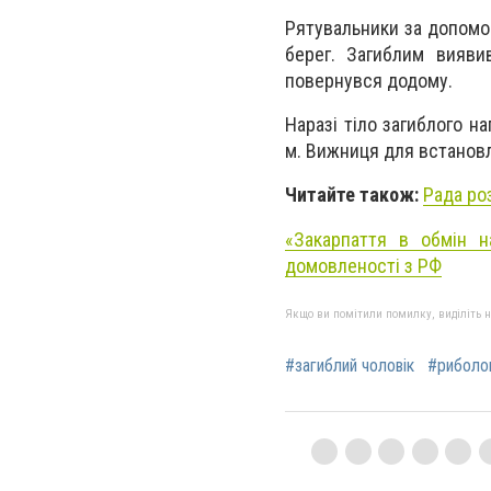
Рятувальники за допомо
берег. Загиблим вияви
повернувся додому.
Наразі тіло загиблого н
м. Вижниця для встановл
Читайте також:
Рада ро
«Закарпаття в обмін н
домовленості з РФ
Якщо ви помітили помилку, виділіть нео
#загиблий чоловік
#риболо