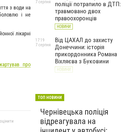
7 серпня
поліції потрапило в ДТП:
ття з води на
травмовано двох
боловлю і не
правоохоронців
НОВИНИ
онної лікарні
Від ЦАХАЛ до захисту
17:19
7 серпня
Донеччини: історія
прикордонника Романа
Віхляєва з Буковини
жартував про
НОВИНИ
У парку Шевченка в
16:20
7 серпня
Чернівцях встановили
водяні арки для
ТОП НОВИНИ
охолодження
Чернівецька поліція
НОВИНИ
відреагувала на
 оцінити
інцидент у автобусі: