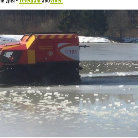
ни дня -
Telegram
або
Viber.