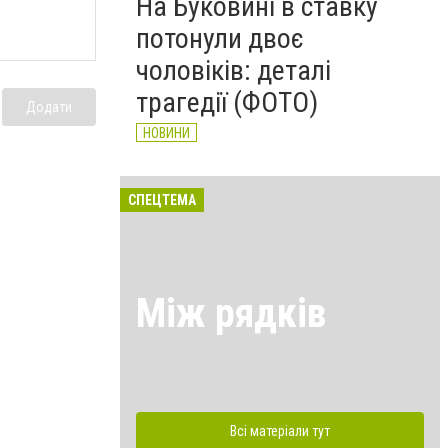
На Буковині в ставку
потонули двоє
чоловіків: деталі
трагедії (ФОТО)
Додати
НОВИНИ
СПЕЦТЕМА
Між рядків
Всі матеріали тут