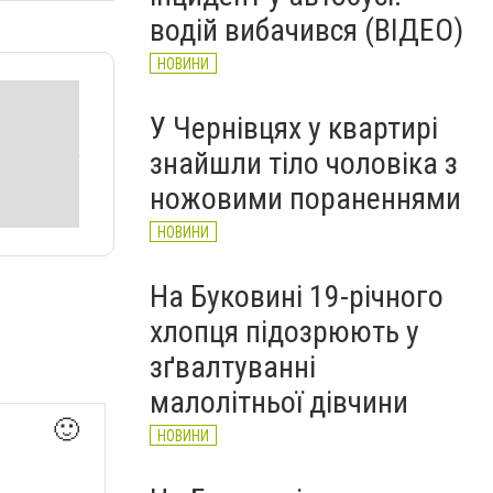
водій вибачився (ВІДЕО)
НОВИНИ
У Чернівцях у квартирі
знайшли тіло чоловіка з
ножовими пораненнями
НОВИНИ
На Буковині 19-річного
хлопця підозрюють у
зґвалтуванні
малолітньої дівчини
🙂
НОВИНИ