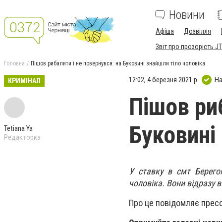
Новини
Афіша
Дозвілля
Звіт про прозорість JT
Головна
Пішов рибалити і не повернувся: на Буковині знайшли тіло чоловіка
12:02, 4 березня 2021 р.
На
КРИМІНАЛ
Пішов риб
Буковині
Tetiana Ya
Редакторка
У ставку в смт Берего
чоловіка. Вони відразу 
Про це повідомляє пресс