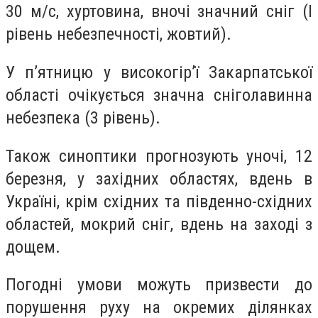
30 м/с, хуртовина, вночі значний сніг (I
рівень небезпечності, жовтий).
У п’ятницю у високогiр’ї Закарпатської
областi очiкується значна снiголавинна
небезпека (3 рiвень).
Також синоптики прогнозують уночі, 12
березня, у західних областях, вдень в
Україні, крім східних та південно-східних
областей, мокрий сніг, вдень на заході з
дощем.
Погодні умови можуть призвести до
порушення руху на окремих ділянках