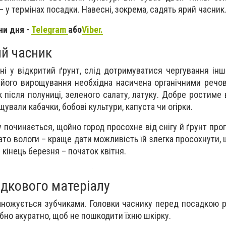
 – у термінах посадки. Навесні, зокрема, садять ярий часник
ни дня -
Telegram
або
Viber.
ий часник
і у відкритий ґрунт, слід дотримуватися чергування інш
 його вирощування необхідна насичена органічними речо
після полуниці, зеленого салату, латуку. Добре ростиме в
щували кабачки, бобові культури, капуста чи огірки.
 починається, щойно город просохне від снігу й ґрунт прог
гато вологи – краще дати можливість їй злегка просохнути,
 кінець березня – початок квітня.
адкового матеріалу
множується зубчиками. Головки часнику перед посадкою 
ібно акуратно, щоб не пошкодити їхню шкірку.