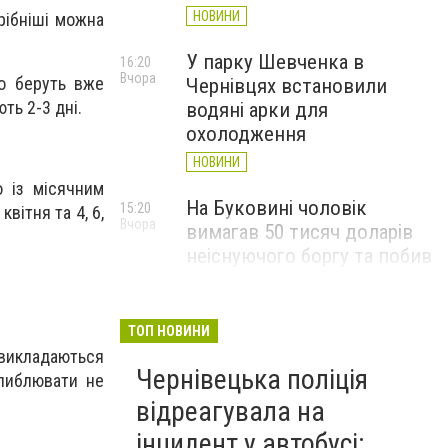
НОВИНИ
рібніші можна
У парку Шевченка в
16:20
Вчора
го беруть вже
Чернівцях встановили
ть 2-3 дні.
водяні арки для
охолодження
НОВИНИ
о із місячним
На Буковині чоловік
15:20
вітня та 4, 6,
Вчора
вимагав 50 тисяч доларів
неіснуючого боргу та побив
потерпілого
НОВИНИ
ТОП НОВИНИ
Пожежа від блискавки,
 викладаються
14:29
Вчора
Чернівецька поліція
повалене дерево і
глиблювати не
порятунок собаки: як
відреагувала на
минула доба для
інцидент у автобусі: