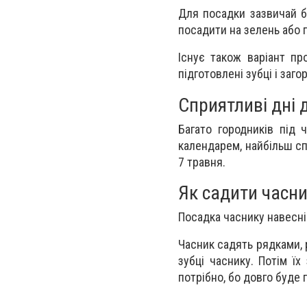
Для посадки зазвичай б
посадити на зелень або п
Існує також варіант п
підготовлені зубці і заго
Сприятливі дні
Багато городників під 
календарем, найбільш спр
7 травня.
Як садити часн
Посадка часнику навесні
Часник садять рядками, 
зубці часнику. Потім ї
потрібно, бо довго буде 