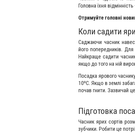
Головна їхня відмінність
Отримуйте головні нови
Коли садити яр
Саджаючи часник навесн
його попередників. Для
Найкраще садити часник 
якщо до того на ній виро
Посадка ярового часнику
10ºC. Якщо в землі заба
почав гнити. Зазвичай це
Підготовка пос
Часник ярих сортів роз
зубчики. Робити це потр