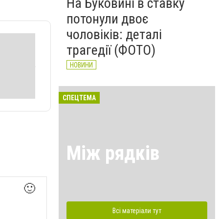
На Буковині в ставку
потонули двоє
чоловіків: деталі
трагедії (ФОТО)
НОВИНИ
СПЕЦТЕМА
Між рядків
🙂
Всі матеріали тут