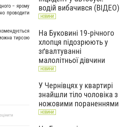
рятувальників Буковини
дного – ярому
водій вибачився (ВІДЕО)
НОВИНИ
чно проводити
НОВИНИ
екомендується
На Буковині 19-річного
 можна тирсою
хлопця підозрюють у
зґвалтуванні
малолітньої дівчини
НОВИНИ
У Чернівцях у квартирі
знайшли тіло чоловіка з
ножовими пораненнями
НОВИНИ
 оцінити