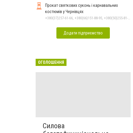
Прокат святкових суконь і карнавальних
костюмів у Чернівцях
+380(37)257-61-66, +380(66)151-88-95, +380(50)255-81-16
Додати підприємство
ОГОЛОШЕННЯ
Силова