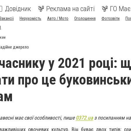
Довідник
Реклама на сайті
ГО Має
Вакансії
Нерухомість
Авто / Мото
Оголошення
Фотозвіти
По
I
икам
адійне джерело
часнику у 2021 році: 
ати про це буковинськ
ам
весні має свої особливості, пише
0372.ua
з посиланням на
важливіших овочевих культур. Він буває двох типів: оз