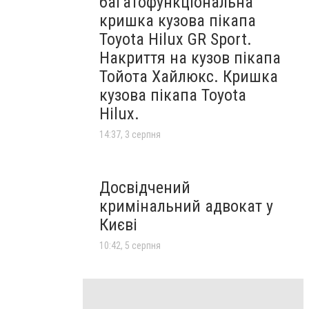
багатофункціональна
кришка кузова пікапа
Toyota Hilux GR Sport.
Накриття на кузов пікапа
Тойота Хайлюкс. Кришка
кузова пікапа Toyota
Hilux.
14:37, 3 серпня
Досвідчений
кримінальний адвокат у
Києві
10:42, 5 серпня