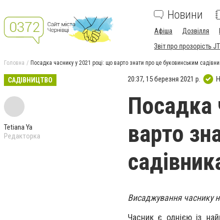
Новини
Афіша
Дозвілля
Звіт про прозорість JT
Головна
Посадка часнику у 2021 році: що варто знати про це буковинським садівн
20:37, 15 березня 2021 р.
Н
САДІВНИЦТВО
Посадка 
варто зн
Tetiana Ya
Редакторка
садівник
Висаджування часнику на
Часник є однією із най