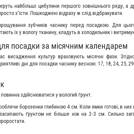
еруть найбільші цибулини першого зовнішнього ряду, а д
росто з'їсти. Пошкоджені відразу ж слід відбракувати.
ророщування зубчиків часнику перед посадкою. Для цьо
ртають їх у вологу тканину, кладуть в холодильник і витримую
 для посадки за місячним календарем
час висадження культур враховують місячні фази. Згідн
иятливі дні для посадки часнику весною: 17, 18, 24, 25, 29 к
ик
 повинна здійснюватися у вологий ґрунт.
роблячи борозенки глибиною 4 см. Коли ямки готові, в них
х засипають ґрунтом не більше ніж на 2-3 см. Сильно за
проростати.