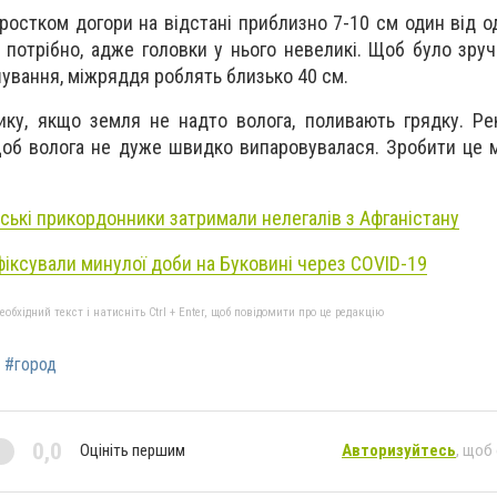
ростком догори на відстані приблизно 7-10 см один від о
е потрібно, адже головки у нього невеликі. Щоб було зру
ування, міжряддя роблять близько 40 см.
ику, якщо земля не надто волога, поливають грядку. Р
 щоб волога не дуже швидко випаровувалася. Зробити це
ські прикордонники затримали нелегалів з Афганістану
іксували минулої доби на Буковині через COVID-19
бхідний текст і натисніть Ctrl + Enter, щоб повідомити про це редакцію
#город
0,0
Оцініть першим
Авторизуйтесь
, щоб