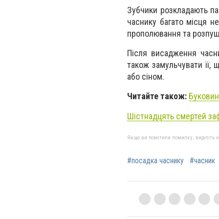
Зубчики розкладають па
часнику багато місця н
прополювання та розпуш
Після висадження часн
також замульчувати її,
або сіном.
Читайте також:
Буковин
Шістнадцять смертей заф
Якщо ви помітили помилку, виділіть нео
#посадка часнику
#часник