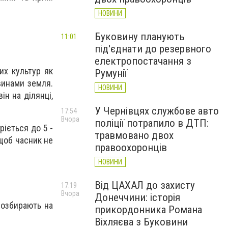
.
НОВИНИ
Буковину планують
11:01
під'єднати до резервного
електропостачання з
их культур як
Румунії
винами земля.
НОВИНИ
ін на ділянці,
У Чернівцях службове авто
17:54
Вчора
поліції потрапило в ДТП:
ріється до 5 -
травмовано двох
 щоб часник не
правоохоронців
НОВИНИ
Від ЦАХАЛ до захисту
17:19
Вчора
Донеччини: історія
розбирають на
прикордонника Романа
Віхляєва з Буковини