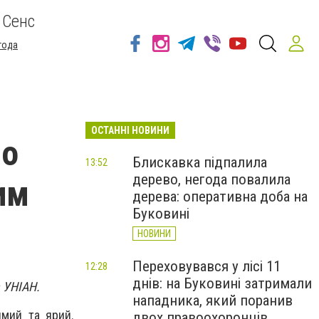
 Сенс
года
ОСТАННІ НОВИНИ
що
Блискавка підпалила
13:52
дерево, негода повалила
им
дерева: оперативна доба на
Буковині
НОВИНИ
Переховувався у лісі 11
12:28
днів: на Буковині затримали
 УНІАН.
нападника, який поранив
имий та ярий.
двох правоохоронців