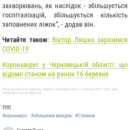
захворювань, як наслідок - збільшується
госпіталізацій, збільшується кількість
заповнених ліжок", - додав він.
Читайте також
:
Віктор Ляшко заразився
COVID-19
Коронавірус у Чернівецькій області: що
відомо станом на ранок 16 березня
Якщо ви помітили помилку, виділіть необхідний текст і натисніть Ctrl + Enter, щоб
повідомити про це редакцію
УНН
#коронавірус
#збільшення випадків
#Степанов