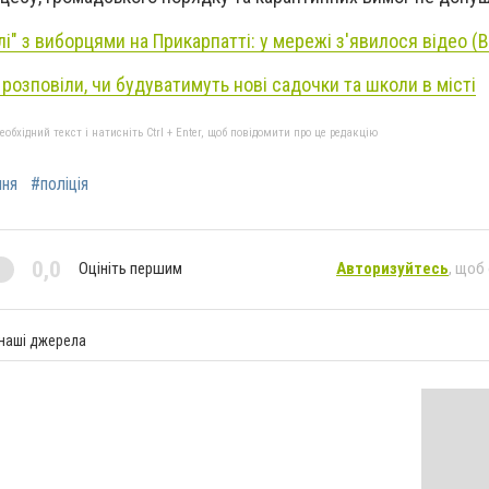
лі" з виборцями на Прикарпатті: у мережі з'явилося відео (
 розповіли, чи будуватимуть нові садочки та школи в місті
бхідний текст і натисніть Ctrl + Enter, щоб повідомити про це редакцію
ння
#поліція
0,0
Оцініть першим
Авторизуйтесь
, щоб
 наші джерела