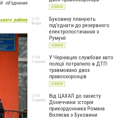
й об’єднаних
НОВИНИ
Буковину планують
11:01
цького району
Вчора
під'єднати до резервного
електропостачання з
Румунії
НОВИНИ
У Чернівцях службове авто
17:54
7 серпня
поліції потрапило в ДТП:
травмовано двох
правоохоронців
НОВИНИ
Від ЦАХАЛ до захисту
17:19
7 серпня
Донеччини: історія
прикордонника Романа
Віхляєва з Буковини