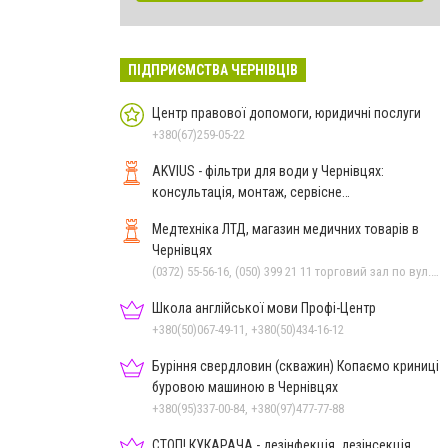
ПІДПРИЄМСТВА ЧЕРНІВЦІВ
Центр правової допомоги, юридичні послуги
+380(67)259-05-22
AKVIUS - фільтри для води у Чернівцях:
консультація, монтаж, сервісне
обслуговування
Медтехніка ЛТД, магазин медичних товарів в
Чернівцях
(0372) 55-56-16, (050) 399 21 11 торговий зал по вул.Героїв Майдану, (0372) 52 54 50 "Медтехніка" вул.Головна,16, (0372) 52 01 48 "Оптика" вул. Головна,29, (0372) 52 35 24 "Оптика" вул.Героїв Майдану,12
Школа англійської мови Профі-Центр
+380(50)067-49-11, +380(50)434-16-12
Буріння свердловин (скважин) Копаємо криниці
буровою машиною в Чернівцях
+380(95)337-00-84, +380(97)477-77-88
СТОП! КУКАРАЧА - дезінфекція, дезінсекція,