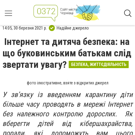
14:05, 30 березня 2021 р.
Надійне джерело
Інтернет та дитяча безпека: на
що буковинським батькам слід
звертати увагу?
БЕЗПЕКА, ЖИТТЄДІЯЛЬНІСТЬ
фото ілюстративне, взяте з відкритих джерел
У зв’язку із введенням карантину діти
більше часу проводять в мережі Інтернет
без належного контролю дорослих. Як
вберегти дітей від кібершахрайства,
поради, які допоможуть вам цього