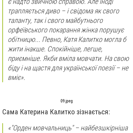
є надто звичною справою. Але іноді
трапляється диво – і свідома як свого
таланту, так і свого майбутнього
орфеївського покарання жінка порушує
обітницю... Певно, Катя Калитко могла б
жити інакше. Спокійніше, легше,
приємніше. Якби вміла мовчати. На свою
біду і на щастя для української поезії – не
вміє».
09.jpeg
Сама Катерина Калитко зізнається:
«"Орден мовчальниць" – найбезшкірніша