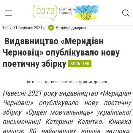
16:07, 31 березня 2021 р.
Надійне джерело
Видавництво «Меридіан
Черновіц» опублікувало нову
поетичну збірку
КУЛЬТУРА
фото ілюстративне, взяте з відкритих джерел
Навесні 2021 року видавництво «Меридіан
Черновіц» опублікувало нову поетичну
збірку «Орден мовчальниць» української
письменниці Катерини Калитко. Книжка
вміщує 80 найновіших віршів авторки,