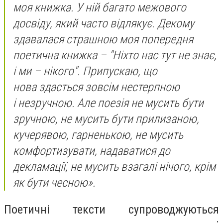
моя книжка. У ній багато межового
досвіду, який часто відлякує. Декому
здавалася страшною моя попередня
поетична книжка – "Ніхто нас тут не знає,
і ми – нікого". Припускаю, що
нова здасться зовсім нестерпною
і незручною. Але поезія не мусить бути
зручною, не мусить бути прилизаною,
кучерявою, гарненькою, не мусить
комфортизувати, надаватися до
декламації, не мусить взагалі нічого, крім
як бути чесною».
Поетичні тексти супроводжуються