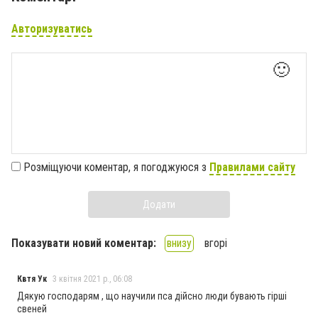
Авторизуватись
🙂
Розміщуючи коментар, я погоджуюся з
Правилами сайту
Додати
Показувати новий коментар:
внизу
вгорі
Квтя Ук
3 квітня 2021 р., 06:08
Дякую господарям , що научили пса дійсно люди бувають гірші
свеней