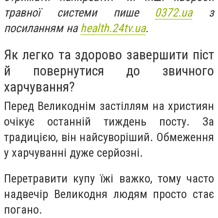
травної системи пише
0372.ua
з
посиланням на
health.24tv.ua
.
Як легко та здорово завершити піст
й повернутися до звичного
харчування?
Перед Великоднім застіллям на християн
очікує останній тиждень посту. За
традицією, він найсуворіший. Обмеження
у харчуванні дуже серйозні.
Перетравити купу їжі важко, тому часто
надвечір Великодня людям просто стає
погано.