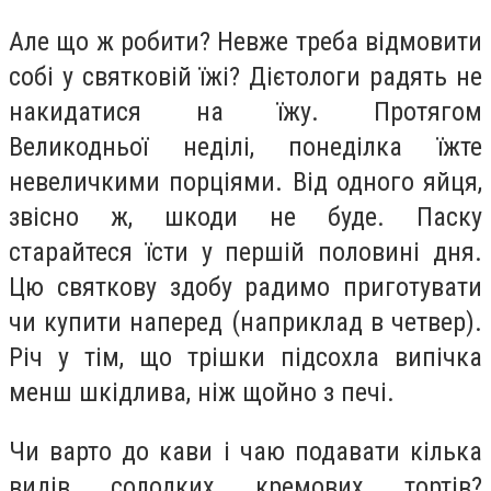
Але що ж робити? Невже треба відмовити
собі у святковій їжі? Дієтологи радять не
накидатися на їжу. Протягом
Великодньої неділі, понеділка їжте
невеличкими порціями. Від одного яйця,
звісно ж, шкоди не буде. Паску
старайтеся їсти у першій половині дня.
Цю святкову здобу радимо приготувати
чи купити наперед (наприклад в четвер).
Річ у тім, що трішки підсохла випічка
менш шкідлива, ніж щойно з печі.
Чи варто до кави і чаю подавати кілька
видів солодких кремових тортів?