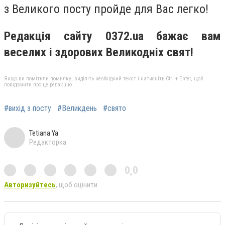
з Великого посту пройде для Вас легко!
Редакція сайту 0372.ua бажає вам
веселих і здорових Великодніх свят!
Якщо ви помітили помилку, виділіть необхідний текст і натисніть Ctrl + Enter, щоб
повідомити про це редакцію
#вихід з посту
#Великдень
#свято
Tetiana Ya
Редакторка
0,0
Авторизуйтесь
, щоб оцінити